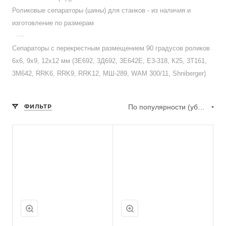
Роликовые сепараторы (шины) для станков - из наличия и
изготовление по размерам
—
Сепараторы с перекрестным размещением 90 градусов роликов
6х6, 9х9, 12х12 мм (3Е692, 3Д692, 3Е642Е, Е3-318, К25, 3Т161,
3М642, RRK6, RRK9, RRK12, МШ-289, WAM 300/11, Shniberger)
ФИЛЬТР
По популярности (убывание)