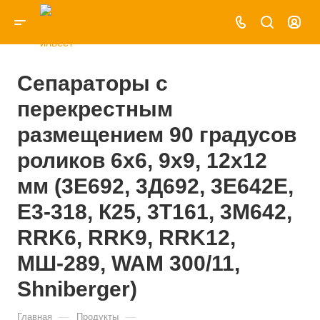
Сепараторы с
перекрестным
размещением 90 градусов
роликов 6х6, 9х9, 12х12
мм (3Е692, 3Д692, 3Е642Е,
Е3-318, К25, 3Т161, 3М642,
RRK6, RRK9, RRK12,
МШ-289, WAM 300/11,
Shniberger)
—
—
Главная
Продукты