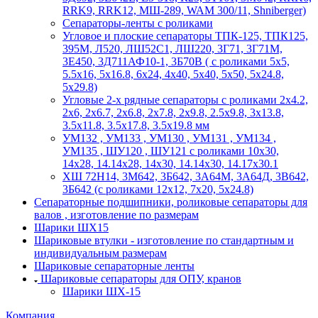
RRK9, RRK12, МШ-289, WAM 300/11, Shniberger)
Сепараторы-ленты с роликами
Угловое и плоские сепараторы ТПК-125, ТПК125,
395М, Л520, ЛШ52С1, ЛШ220, 3Г71, 3Г71М,
3Е450, 3Д711АФ10-1, 3Б70В ( с роликами 5х5,
5.5х16, 5х16.8, 6х24, 4х40, 5х40, 5х50, 5х24.8,
5х29.8)
Угловые 2-х рядные сепараторы с роликами 2х4.2,
2х6, 2х6.7, 2х6.8, 2х7.8, 2х9.8, 2.5х9.8, 3х13.8,
3.5х11.8, 3.5х17.8, 3.5х19.8 мм
УМ132 , УМ133 , УМ130 , УМ131 , УМ134 ,
УМ135 , ШУ120 , ШУ121 с роликами 10х30,
14х28, 14.14х28, 14х30, 14.14х30, 14.17х30.1
ХШ 72Н14, 3М642, 3Б642, 3А64М, 3А64Д, 3В642,
3Б642 (с роликами 12х12, 7х20, 5х24.8)
Сепараторные подшипники, роликовые сепараторы для
валов , изготовление по размерам
Шарики ШХ15
Шариковые втулки - изготовление по стандартным и
индивидуальным размерам
Шариковые сепараторные ленты
Шариковые сепараторы для ОПУ, кранов
Шарики ШХ-15
Компания