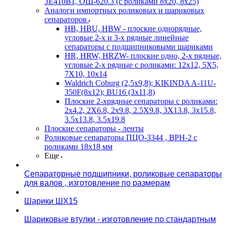
3Е410В1, ОШ-620.3 (с роликами 8х20, 8х25)
Аналоги импортных роликовых и шариковых
сепараторов
HB, HBU, HBW - плоские однорядные,
угловые 2-х и 3-х рядные линейные
сепараторы с подшипниковыми шариками
HR, HRW, HRZW- плоские одно, 2-х рядные,
угловые 2-х рядные с роликами: 12х12, 5X5,
7X10, 10х14
Waldrich Coburg (2,5х9,8); KIKINDA A-11U-
350F(8х12); BU16 (3х11,8)
Плоские 2-хрядные сепараторы с роликами:
2х4.2, 2X6.8, 2х9.8, 2.5X9.8, 3X13.8, 3х15.8,
3.5х13.8, 3.5х19.8
Плоские сепараторы - ленты
Роликовые сепараторы ПЦО-3344 , ВРН-2 с
роликами 18х18 мм
Еще
Сепараторные подшипники, роликовые сепараторы
для валов , изготовление по размерам
Шарики ШХ15
Шариковые втулки - изготовление по стандартным