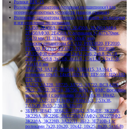
Ролики ШХ-15
Роликовые сепараторы (упорные подшипники) для
опорно-поворотных устройств (кранов,станков)
Роликовые сепараторы (шины) для станков - из наличия
и изготовление по размерам
2А450, 2Е450А, 2Е450, 2Е450А, 2Е450АМФ4,
2Е450АФ30, 2Е450А (с роликами 17,677х70мм,
25х70 мм, 11.313х49 мм, 16х47 мм)
Плоские сепараторы СТ-132, РИП3020, FF2010,
FF3020, FF2515, FF3525, FF2025ZW, BF3020,
ЛА155Ф30 с роликами 2х4.2, 2х6, 2х6.8, 2х7.8,
2х9.8, 2.5х9.8 ,3х13.8, 3х15.8, 3.5х13.8, 3.5х17.8,
3.5х19.8 мм
3А172М, 3А172, 3В164Б, ХШ3415, 3А164 с
роликами 10х45, 14х45 ШУ-100, ШУ-101, ШУ-102,
ШУ-103
3А229, 3А228, 3Л725, 3Д725, 3Д722, ВСЗ 4203,
5822, 3Б722, 3Б724, 3Б756, ВРН-2, ФМС фрезерно-
модельный ( с роликами 16х35, 16х30, 16х42,
10х40, 7х27, 11,313х49, 7,938х55,3, 7,53х38,
7,53х39, 8х55, 7,5х38, 18х18)
3Б153, 3Е642, 3Е642Е, 3М642, 3Д641Е, 3К228Б,
3К229А, 3К229Б, 3М227ВФ2 (АФ2), 3К227ВФ2,
3К228А, 3К228В, 3А227П, 3Б12, 3Е710В-1 (с
роликами 7х20,10х20, 10х42, 10х25, 8х20, 5х16.8)