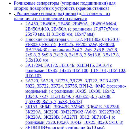
Роликовые сепараторы (упорные подшипники) для
опорно-поворотных устройств (кранов,станков)
Роликовые сепараторы (шины) для станков - из
наличия и изготовление по размерам
2А450, 2Е450А, 2Е450, 2Е450А, 2Е450АМФ4,
2Е450АФ30, 2Е450А (с роликами 17,677х70мм,
25х70 мм, 11.313х49 мм, 16х47 мм)
Плоские сепараторы СТ-132, РИП3020, FF2010,
FF3020, FF2515, FF3525, FF2025ZW, BF3020,
ЛА155Ф30 с роликами 2х4.2, 2х6, 2х6.8, 2х7.8,
2х9.8, 2.5х9.8 ,3х13.8, 3х15.8, 3.5х13.8, 3.5х17.8,
3.5х19.8 мм
3А172М, 3А172, 3В164Б, ХШ3415, 3А164 с
роликами 10х45, 14х45 ШУ-100, ШУ-101, ШУ-102,
ШУ-103
3А229, 3А228, 3Л725, 3Д725, 3Д722, ВСЗ 4203,
5822, 3Б722, 3Б724, 3Б756, ВРН-2, ФМС фрезерно-
модельный ( с роликами 16х35, 16х30, 16х42,
10х40, 7х27, 11,313х49, 7,938х55,3, 7,53х38,
7,53х39, 8х55, 7,5х38, 18х18)
3Б153, 3Е642, 3Е642Е, 3М642, 3Д641Е, 3К228Б,
3К229А, 3К229Б, 3М227ВФ2 (АФ2), 3К227ВФ2,
3К228А, 3К228В, 3А227П, 3Б12, 3Е710В-1 (с
роликами 7х20,10х20, 10х42, 10х25, 8х20, 5х16.8)
3Е184ШВ+плоский сеп(ролик 6х10 мм),