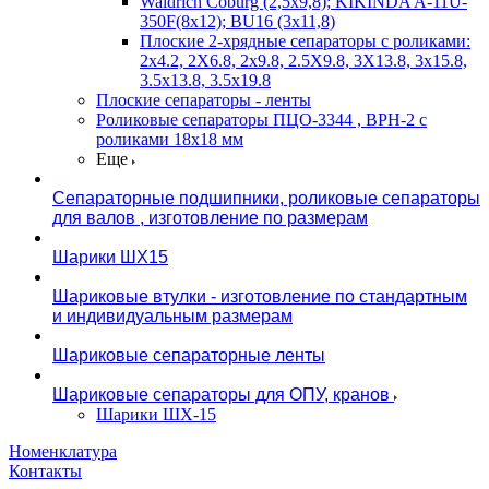
Waldrich Coburg (2,5х9,8); KIKINDA A-11U-
350F(8х12); BU16 (3х11,8)
Плоские 2-хрядные сепараторы с роликами:
2х4.2, 2X6.8, 2х9.8, 2.5X9.8, 3X13.8, 3х15.8,
3.5х13.8, 3.5х19.8
Плоские сепараторы - ленты
Роликовые сепараторы ПЦО-3344 , ВРН-2 с
роликами 18х18 мм
Еще
Сепараторные подшипники, роликовые сепараторы
для валов , изготовление по размерам
Шарики ШХ15
Шариковые втулки - изготовление по стандартным
и индивидуальным размерам
Шариковые сепараторные ленты
Шариковые сепараторы для ОПУ, кранов
Шарики ШХ-15
Номенклатура
Контакты