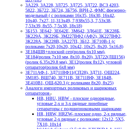
3А229, 3А228, 3Л725, 3Д725, 3Д722, ВСЗ 4203,
5822, 3Б722, 3Б724, 3Б756, ВРН-2, ФМС фрезерно-
модельный ( с роликами 16х35, 16х30, 16х42,
10х40, 7х27, 11,313х49, 7,938х55,3, 7,53х38,
7,53х39, 8х55, 7,5х38, 18х18)
3Б153, 3Е642, 3Е642Е, 3М642, 3Д641Е, 3К228Б,
3К229А, 3К229Б, 3М227ВФ2 (АФ2), 3К227ВФ2,
3К228А, 3К228В, 3А227П, 3Б12, 3Е710В-1 (с
роликами 7х20,10х20, 10х42, 10х25, 8х20, 5х16.8)
3Е184ШВ+плоский сеп(ролик 6х10 мм),
3Е184(ролик 7х10 мм, 8х10, 8х20), 3Л722(ЛШ156)
(ролик 6.35х29.8 мм), 3Е12(ролик 8х12), угловой
сепаратор(ролик 6х8 мм)
3Е711АФ-1, 3Д711ВФ11(СП28), 3Д711, ОШ224,
3М185, ВШ740, 3Е711В, 3Е711ВФ, 3Е184В,
3Е410В1, ОШ-620.3 (с роликами 8х20, 8х25)
Аналоги импортных роликовых и шариковых
сепараторов
HB, HBU, HBW - плоские однорядные,
угловые 2-х и 3-х рядные линейные
сепараторы с подшипниковыми шариками
HR, HRW, HRZW- плоские одно, 2-х рядные,
угловые 2-х рядные с роликами: 12х12, 5X5,
7X10, 10х14