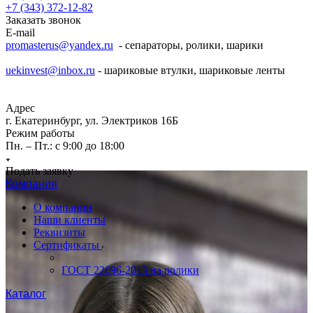
+7 (343) 372-12-82
Заказать звонок
E-mail
promasterus@yandex.ru
- сепараторы, ролики, шарики
uekinvest@inbox.ru
- шариковые втулки, шариковые ленты
Адрес
г. Екатеринбург, ул. Электриков 16Б
Режим работы
Пн. – Пт.: с 9:00 до 18:00
Подать заявку
Компания
О компании
Наши клиенты
Реквизиты
Сертификаты
ГОСТ 22696-2013 на ролики
Каталог