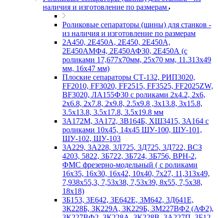
наличия и изготовление по размерам
Роликовые сепараторы (шины) для станков -
из наличия и изготовление по размерам
2А450, 2Е450А, 2Е450, 2Е450А,
2Е450АМФ4, 2Е450АФ30, 2Е450А (с
роликами 17,677х70мм, 25х70 мм, 11.313х49
мм, 16х47 мм)
Плоские сепараторы СТ-132, РИП3020,
FF2010, FF3020, FF2515, FF3525, FF2025ZW,
BF3020, ЛА155Ф30 с роликами 2х4.2, 2х6,
2х6.8, 2х7.8, 2х9.8, 2.5х9.8 ,3х13.8, 3х15.8,
3.5х13.8, 3.5х17.8, 3.5х19.8 мм
3А172М, 3А172, 3В164Б, ХШ3415, 3А164 с
роликами 10х45, 14х45 ШУ-100, ШУ-101,
ШУ-102, ШУ-103
3А229, 3А228, 3Л725, 3Д725, 3Д722, ВСЗ
4203, 5822, 3Б722, 3Б724, 3Б756, ВРН-2,
ФМС фрезерно-модельный ( с роликами
16х35, 16х30, 16х42, 10х40, 7х27, 11,313х49,
7,938х55,3, 7,53х38, 7,53х39, 8х55, 7,5х38,
18х18)
3Б153, 3Е642, 3Е642Е, 3М642, 3Д641Е,
3К228Б, 3К229А, 3К229Б, 3М227ВФ2 (АФ2),
3К227ВФ2, 3К228А, 3К228В, 3А227П, 3Б12,