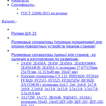
Реквизиты
Сертификаты
ГОСТ 22696-2013 на ролики
Каталог
Ролики ШХ-15
Роликовые сепараторы (упорные подшипники) для
опорно-поворотных устройств (кранов,станков)
Роликовые сепараторы (шины) для станков - из
наличия и изготовление по размерам
2А450, 2Е450А, 2Е450, 2Е450А, 2Е450АМФ4,
2Е450АФ30, 2Е450А (с роликами 17,677х70мм,
25х70 мм, 11.313х49 мм, 16х47 мм)
Плоские сепараторы СТ-132, РИП3020, FF2010,
FF3020, FF2515, FF3525, FF2025ZW, BF3020,
ЛА155Ф30 с роликами 2х4.2, 2х6, 2х6.8, 2х7.8,
2х9.8, 2.5х9.8 ,3х13.8, 3х15.8, 3.5х13.8, 3.5х17.8,
3.5х19.8 мм
3А172М, 3А172, 3В164Б, ХШ3415, 3А164 с
роликами 10х45, 14х45 ШУ-100, ШУ-101, ШУ-102,
ШУ-103