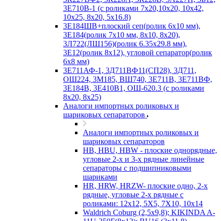
3Е710В-1 (с роликами 7х20,10х20, 10х42,
10х25, 8х20, 5х16.8)
3Е184ШВ+плоский сеп(ролик 6х10 мм),
3Е184(ролик 7х10 мм, 8х10, 8х20),
3Л722(ЛШ156)(ролик 6.35х29.8 мм),
3Е12(ролик 8х12), угловой сепаратор(ролик
6х8 мм)
3Е711АФ-1, 3Д711ВФ11(СП28), 3Д711,
ОШ224, 3М185, ВШ740, 3Е711В, 3Е711ВФ,
3Е184В, 3Е410В1, ОШ-620.3 (с роликами
8х20, 8х25)
Аналоги импортных роликовых и
шариковых сепараторов
Аналоги импортных роликовых и
шариковых сепараторов
HB, HBU, HBW - плоские однорядные,
угловые 2-х и 3-х рядные линейные
сепараторы с подшипниковыми
шариками
HR, HRW, HRZW- плоские одно, 2-х
рядные, угловые 2-х рядные с
роликами: 12х12, 5X5, 7X10, 10х14
Waldrich Coburg (2,5х9,8); KIKINDA A-