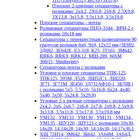
11U-350F(8х12); BU16 (3х11,8)
Плоские 2-хрядные сепараторы с
роликами: 2х4.2, 2X6.8, 2х9.8, 2.5X9.8,
3X13.8, 3х15.8, 3.5х13.8, 3.5х19.8
Плоские сепараторы - ленты
Роликовые сепараторы ПЦО-3344 , ВРН-2 с
роликами 18х18 мм
Сепараторы с перекрестным размещением 90
градусов роликов 6х6, 9х9, 12х12 мм (3Е692,
3Д692, 3Е642Е, Е3-318, К25, 3Т161, 3М642,
RRK6, RRK9, RRK12, МШ-289, WAM
300/11, Shniberger)
Сепараторы-ленты с роликами
Угловое и плоские сепараторы ТПК-125,
ТПК125, 395М, Л520, ЛШ52С1, ЛШ220,
3Г71, 3Г71М, 3Е450, 3Д711АФ10-1, 3Б70В (
с роликами 5х5, 5.5х16, 5х16.8, 6х24, 4х40,
5х40, 5х50, 5х24.8, 5х29.8)
Угловые 2-х рядные сепараторы с роликами
2х4.2, 2х6, 2х6.7, 2х6.8, 2х7.8, 2х9.8, 2.5х9.8,
3х13.8, 3.5х11.8, 3.5х17.8, 3.5х19.8 мм
УМ132 , УМ133 , УМ130 , УМ131 , УМ134 ,
УМ135 , ШУ120 , ШУ121 с роликами 10х30,
14х28, 14.14х28, 14х30, 14.14х30, 14.17х30.1
ХШ 72Н14, 3М642, 3Б642, 3А64М, 3А64Д,