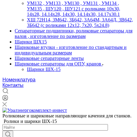
УМ132 , УМ133 , УМ130 , УМ131 , УМ134 ,
УМ135 , ШУ120 , ШУ121 с роликами 10х30,
14х28, 14.14х28, 14х30, 14.14х30, 14.17х30.1
ХШ 72Н14, 3М642, 3Б642, 3А64М, 3А64Д, 3В642,
3Б642 (с роликами 12х12, 7х20, 5х24.8)
Сепараторные подшипники, роликовые сепараторы для
валов , изготовление по размерам
Шарики ШХ15
Шариковые втулки - изготовление по стандартным и
индивидуальным размерам
Шариковые сепараторные ленты
Шариковые сепараторы для ОПУ, кранов
Шарики ШХ-15
Номенклатура
Контакты
Роликовые и шариковые направляющие качения для станков.
Ролики и шарики ШХ-15