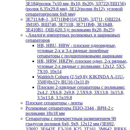
3Е184(ролик 7х10 мм, 8х10, 8х20), 3Л722(ЛШ156)
(ролик 6.35х29.8 мм), 3Е12(ролик 8х12), угловой
сепаратор(ролик 6х8 мм)
3Е711АФ-1, 3Д711ВФ11(СП28), 3Д711, ОШ224,
3М185, ВШ740, 3Е711В, 3Е711ВФ, 3Е184В,
3Е410В1, ОШ-620.3 (с роликами 8х20, 8х25)
Аналоги импортных роликовых и шариковых
сепараторов
HB, HBU, HBW - плоские однорядные,
угловые 2-х и 3-х рядные линейные
сепараторы с подшипниковыми шариками
HR, HRW, HRZW- плоские одно, 2-х рядные,
угловые 2-х рядные с роликами: 12х12, 5X5,
7X10, 10х14
Waldrich Coburg (2,5х9,8); KIKINDA A-11U-
350F(8х12); BU16 (3х11,8)
Плоские 2-хрядные сепараторы с роликами:
2х4.2, 2X6.8, 2х9.8, 2.5X9.8, 3X13.8, 3х15.8,
3.5х13.8, 3.5х19.8
Плоские сепараторы - ленты
Роликовые сепараторы ПЦО-3344 , ВРН-2 с
роликами 18х18 мм
Сепараторы с перекрестным размещением 90
градусов роликов 6х6, 9х9, 12х12 мм (3Е692,
3Д692, 3Е642Е, Е3-318, К25, 3Т161, 3М642, RRK6,