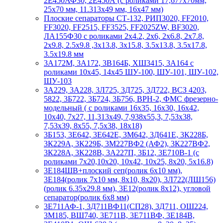
2Е450АФ30, 2Е450А (с роликами 17,677х70мм,
25х70 мм, 11.313х49 мм, 16х47 мм)
Плоские сепараторы СТ-132, РИП3020, FF2010,
FF3020, FF2515, FF3525, FF2025ZW, BF3020,
ЛА155Ф30 с роликами 2х4.2, 2х6, 2х6.8, 2х7.8,
2х9.8, 2.5х9.8 ,3х13.8, 3х15.8, 3.5х13.8, 3.5х17.8,
3.5х19.8 мм
3А172М, 3А172, 3В164Б, ХШ3415, 3А164 с
роликами 10х45, 14х45 ШУ-100, ШУ-101, ШУ-102,
ШУ-103
3А229, 3А228, 3Л725, 3Д725, 3Д722, ВСЗ 4203,
5822, 3Б722, 3Б724, 3Б756, ВРН-2, ФМС фрезерно-
модельный ( с роликами 16х35, 16х30, 16х42,
10х40, 7х27, 11,313х49, 7,938х55,3, 7,53х38,
7,53х39, 8х55, 7,5х38, 18х18)
3Б153, 3Е642, 3Е642Е, 3М642, 3Д641Е, 3К228Б,
3К229А, 3К229Б, 3М227ВФ2 (АФ2), 3К227ВФ2,
3К228А, 3К228В, 3А227П, 3Б12, 3Е710В-1 (с
роликами 7х20,10х20, 10х42, 10х25, 8х20, 5х16.8)
3Е184ШВ+плоский сеп(ролик 6х10 мм),
3Е184(ролик 7х10 мм, 8х10, 8х20), 3Л722(ЛШ156)
(ролик 6.35х29.8 мм), 3Е12(ролик 8х12), угловой
сепаратор(ролик 6х8 мм)
3Е711АФ-1, 3Д711ВФ11(СП28), 3Д711, ОШ224,
3М185, ВШ740, 3Е711В, 3Е711ВФ, 3Е184В,