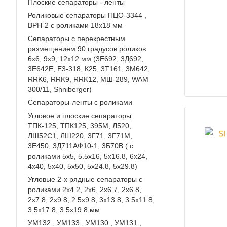
Плоские сепараторы - ленты
Роликовые сепараторы ПЦО-3344 ,
ВРН-2 с роликами 18х18 мм
Сепараторы с перекрестным
размещением 90 градусов роликов
6х6, 9х9, 12х12 мм (3Е692, 3Д692,
3Е642Е, Е3-318, К25, 3Т161, 3М642,
RRK6, RRK9, RRK12, МШ-289, WAM
300/11, Shniberger)
Сепараторы-ленты с роликами
Угловое и плоские сепараторы
ТПК-125, ТПК125, 395М, Л520,
ЛШ52С1, ЛШ220, 3Г71, 3Г71М,
3Е450, 3Д711АФ10-1, 3Б70В ( с
роликами 5х5, 5.5х16, 5х16.8, 6х24,
4х40, 5х40, 5х50, 5х24.8, 5х29.8)
Угловые 2-х рядные сепараторы с
роликами 2х4.2, 2х6, 2х6.7, 2х6.8,
2х7.8, 2х9.8, 2.5х9.8, 3х13.8, 3.5х11.8,
3.5х17.8, 3.5х19.8 мм
УМ132 , УМ133 , УМ130 , УМ131 ,