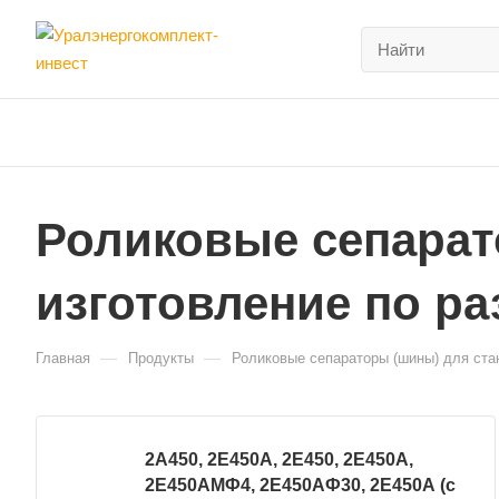
Роликовые сепарато
изготовление по р
—
—
Главная
Продукты
Роликовые сепараторы (шины) для стан
2А450, 2Е450А, 2Е450, 2Е450А,
2Е450АМФ4, 2Е450АФ30, 2Е450А (с