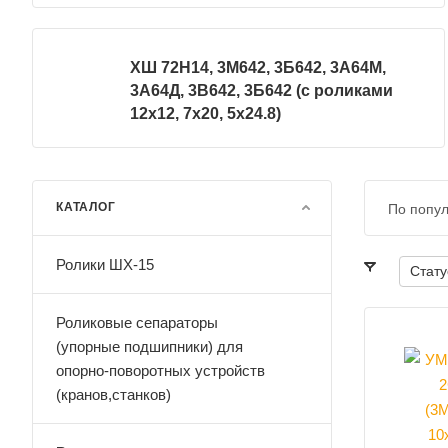
ХШ 72Н14, 3М642, 3Б642, 3А64М,
3А64Д, 3В642, 3Б642 (с роликами
12х12, 7х20, 5х24.8)
КАТАЛОГ
По попу
Ролики ШХ-15
Стату
Роликовые сепараторы
(упорные подшипники) для
опорно-поворотных устройств
(кранов,станков)