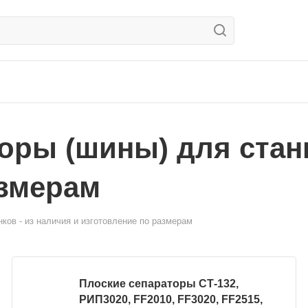
ры (шины) для станк
азмерам
ков - из наличия и изготовление по размерам
Плоские сепараторы СТ-132,
РИП3020, FF2010, FF3020, FF2515,