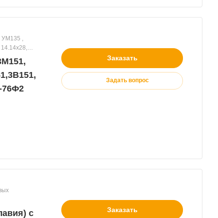
 14.14х28,
Заказать
3М151,
1,3В151,
Задать вопрос
-76Ф2
Заказать
авия) с