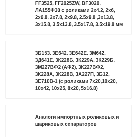
FF3525, FF2025ZW, BF3020,
ЛА155Ф30 с роликами 2х4.2, 2х6,
2х6.8, 2х7.8, 2х9.8, 2.5х9.8 ,3х13.8,
3х15.8, 3.5х13.8, 3.5х17.8, 3.5х19.8 мм
3Б153, 3Е642, 3Е642Е, 3М642,
3Д641Е, 3К228Б, 3К229А, 3К229Б,
3М227ВФ2 (АФ2), 3К227ВФ2,
3К228А, 3К228В, 3А227П, 3Б12,
3Е710В-1 (с роликами 7х20,10х20,
10х42, 10х25, 8х20, 5х16.8)
Аналоги импортных роликовых и
шариковых сепараторов