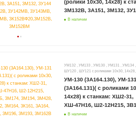
(ролики 10х30, 14х28) к ст
3М132В, 3А151, 3М132, 3У
,3М162В, 3У142МВ, 3У143М
В наличии
3У144МВ, 3К152ВФ20,3М15
3М152ВМ
УМ132 , УМ133 , УМ130 , УМ131 , УМ134 , УМ135 ,
ШУ120 , ШУ121 с роликами 10х30, 14х28,
14х30, 14.14х30, 14.17х30.1
УМ-130 (3А164.130), УМ-13
(3А164.131)( с роликами 10
14х28) к станкам: ХШ2-31,
ХШ-47Н16, Ш2-12Н215, 3В
3М174, 3M194, 3М428, 3У14
В наличии
3К161, 3А164, 3А172, 3М19
3М162В