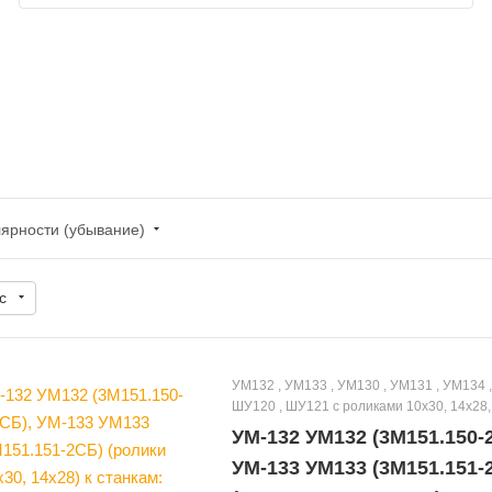
лярности (убывание)
с
УМ132 , УМ133 , УМ130 , УМ131 , УМ134 , УМ135 ,
ШУ120 , ШУ121 с роликами 10х30, 14х28,
14х30, 14.14х30, 14.17х30.1
УМ-132 УМ132 (3М151.150-
УМ-133 УМ133 (3М151.151-