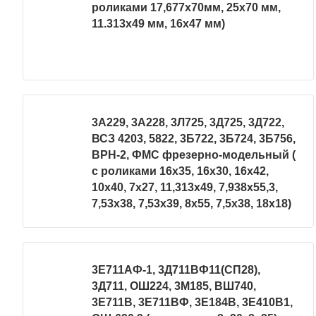
роликами 17,677х70мм, 25х70 мм,
11.313х49 мм, 16х47 мм)
3А229, 3А228, 3Л725, 3Д725, 3Д722,
ВСЗ 4203, 5822, 3Б722, 3Б724, 3Б756,
ВРН-2, ФМС фрезерно-модельный (
с роликами 16х35, 16х30, 16х42,
10х40, 7х27, 11,313х49, 7,938х55,3,
7,53х38, 7,53х39, 8х55, 7,5х38, 18х18)
3Е711АФ-1, 3Д711ВФ11(СП28),
3Д711, ОШ224, 3М185, ВШ740,
3Е711В, 3Е711ВФ, 3Е184В, 3Е410В1,