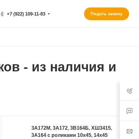
+7 (922) 109-11-83
Подать заявку
ов - из наличия и
3А172М, 3А172, 3В164Б, ХШ3415,
3А164 с роликами 10х45, 14х45