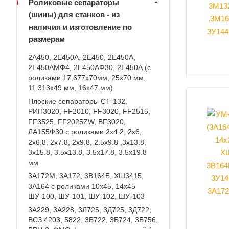
Роликовые сепараторы
(шины) для станков - из
наличия и изготовление по
размерам
2А450, 2Е450А, 2Е450, 2Е450А,
2Е450АМФ4, 2Е450АФ30, 2Е450А (с
роликами 17,677х70мм, 25х70 мм,
11.313х49 мм, 16х47 мм)
Плоские сепараторы СТ-132,
РИП3020, FF2010, FF3020, FF2515,
FF3525, FF2025ZW, BF3020,
ЛА155Ф30 с роликами 2х4.2, 2х6,
2х6.8, 2х7.8, 2х9.8, 2.5х9.8 ,3х13.8,
3х15.8, 3.5х13.8, 3.5х17.8, 3.5х19.8
мм
3А172М, 3А172, 3В164Б, ХШ3415,
3А164 с роликами 10х45, 14х45
ШУ-100, ШУ-101, ШУ-102, ШУ-103
3А229, 3А228, 3Л725, 3Д725, 3Д722,
ВСЗ 4203, 5822, 3Б722, 3Б724, 3Б756,