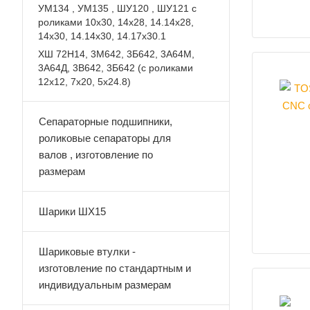
УМ134 , УМ135 , ШУ120 , ШУ121 с
роликами 10х30, 14х28, 14.14х28,
14х30, 14.14х30, 14.17х30.1
ХШ 72Н14, 3М642, 3Б642, 3А64М,
3А64Д, 3В642, 3Б642 (с роликами
12х12, 7х20, 5х24.8)
Сепараторные подшипники,
роликовые сепараторы для
валов , изготовление по
размерам
Шарики ШХ15
Шариковые втулки -
изготовление по стандартным и
индивидуальным размерам