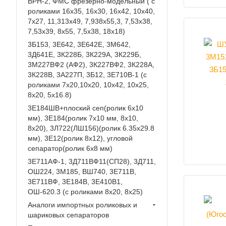
ВРН-2, ФМС фрезерно-модельный ( с
роликами 16х35, 16х30, 16х42, 10х40,
7х27, 11,313х49, 7,938х55,3, 7,53х38,
7,53х39, 8х55, 7,5х38, 18х18)
3Б153, 3Е642, 3Е642Е, 3М642,
3Д641Е, 3К228Б, 3К229А, 3К229Б,
3М227ВФ2 (АФ2), 3К227ВФ2, 3К228А,
3К228В, 3А227П, 3Б12, 3Е710В-1 (с
роликами 7х20,10х20, 10х42, 10х25,
8х20, 5х16.8)
3Е184ШВ+плоский сеп(ролик 6х10
мм), 3Е184(ролик 7х10 мм, 8х10,
8х20), 3Л722(ЛШ156)(ролик 6.35х29.8
мм), 3Е12(ролик 8х12), угловой
сепаратор(ролик 6х8 мм)
3Е711АФ-1, 3Д711ВФ11(СП28), 3Д711,
ОШ224, 3М185, ВШ740, 3Е711В,
3Е711ВФ, 3Е184В, 3Е410В1,
ОШ-620.3 (с роликами 8х20, 8х25)
Аналоги импортных роликовых и
шариковых сепараторов