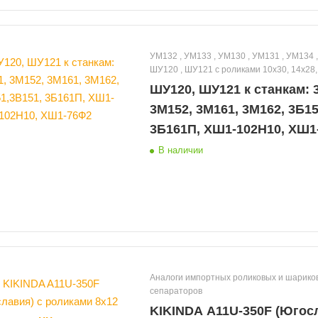
УМ132 , УМ133 , УМ130 , УМ131 , УМ134 , УМ135 ,
ШУ120 , ШУ121 с роликами 10х30, 14х28,
14х30, 14.14х30, 14.17х30.1
ШУ120, ШУ121 к станкам: 
3М152, 3М161, 3М162, 3Б15
3Б161П, ХШ1-102Н10, ХШ1
В наличии
Аналоги импортных роликовых и шариковых
сепараторов
KIKINDA A11U-350F (Югосл