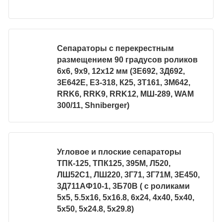
Сепараторы с перекрестным
размещением 90 градусов роликов
6х6, 9х9, 12х12 мм (3Е692, 3Д692,
3Е642Е, Е3-318, К25, 3Т161, 3М642,
RRK6, RRK9, RRK12, МШ-289, WAM
300/11, Shniberger)
Угловое и плоские сепараторы
ТПК-125, ТПК125, 395М, Л520,
ЛШ52С1, ЛШ220, 3Г71, 3Г71М, 3Е450,
3Д711АФ10-1, 3Б70В ( с роликами
5х5, 5.5х16, 5х16.8, 6х24, 4х40, 5х40,
5х50, 5х24.8, 5х29.8)