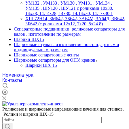
УМ132 , УМ133 , УМ130 , УМ131 , УМ134 ,
УМ135 , ШУ120 , ШУ121 с роликами 10х30,
14х28, 14.14х28, 14х30, 14.14х30, 14.17х30.1
ХШ 72Н14, 3М642, 3Б642, 3А64М, 3А64Д, 3В642,
3Б642 (с роликами 12х12, 7х20, 5х24.8)
Сепараторные подшипники, роликовые сепараторы для
валов , изготовление по размерам
Шарики ШХ15
Шариковые втулки - изготовление по стандартным и
индивидуальным размерам
Шариковые сепараторные ленты
Шариковые сепараторы для ОПУ, кранов
Шарики ШХ-15
Номенклатура
Контакты
Роликовые и шариковые направляющие качения для станков.
Ролики и шарики ШХ-15