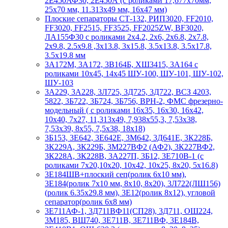
2Е450АФ30, 2Е450А (с роликами 17,677х70мм,
25х70 мм, 11.313х49 мм, 16х47 мм)
Плоские сепараторы СТ-132, РИП3020, FF2010,
FF3020, FF2515, FF3525, FF2025ZW, BF3020,
ЛА155Ф30 с роликами 2х4.2, 2х6, 2х6.8, 2х7.8,
2х9.8, 2.5х9.8 ,3х13.8, 3х15.8, 3.5х13.8, 3.5х17.8,
3.5х19.8 мм
3А172М, 3А172, 3В164Б, ХШ3415, 3А164 с
роликами 10х45, 14х45 ШУ-100, ШУ-101, ШУ-102,
ШУ-103
3А229, 3А228, 3Л725, 3Д725, 3Д722, ВСЗ 4203,
5822, 3Б722, 3Б724, 3Б756, ВРН-2, ФМС фрезерно-
модельный ( с роликами 16х35, 16х30, 16х42,
10х40, 7х27, 11,313х49, 7,938х55,3, 7,53х38,
7,53х39, 8х55, 7,5х38, 18х18)
3Б153, 3Е642, 3Е642Е, 3М642, 3Д641Е, 3К228Б,
3К229А, 3К229Б, 3М227ВФ2 (АФ2), 3К227ВФ2,
3К228А, 3К228В, 3А227П, 3Б12, 3Е710В-1 (с
роликами 7х20,10х20, 10х42, 10х25, 8х20, 5х16.8)
3Е184ШВ+плоский сеп(ролик 6х10 мм),
3Е184(ролик 7х10 мм, 8х10, 8х20), 3Л722(ЛШ156)
(ролик 6.35х29.8 мм), 3Е12(ролик 8х12), угловой
сепаратор(ролик 6х8 мм)
3Е711АФ-1, 3Д711ВФ11(СП28), 3Д711, ОШ224,
3М185, ВШ740, 3Е711В, 3Е711ВФ, 3Е184В,