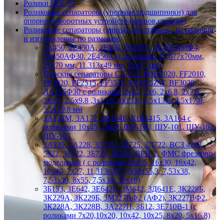
Ролики ШХ-15
Роликовые сепараторы (упорные подшипники) для
опорно-поворотных устройств (кранов,станков)
Роликовые сепараторы (шины) для станков - из наличия
и изготовление по размерам
2А450, 2Е450А, 2Е450, 2Е450А, 2Е450АМФ4,
2Е450АФ30, 2Е450А (с роликами 17,677х70мм,
25х70 мм, 11.313х49 мм, 16х47 мм)
Плоские сепараторы СТ-132, РИП3020, FF2010,
FF3020, FF2515, FF3525, FF2025ZW, BF3020,
ЛА155Ф30 с роликами 2х4.2, 2х6, 2х6.8, 2х7.8,
2х9.8, 2.5х9.8 ,3х13.8, 3х15.8, 3.5х13.8, 3.5х17.8,
3.5х19.8 мм
3А172М, 3А172, 3В164Б, ХШ3415, 3А164 с
роликами 10х45, 14х45 ШУ-100, ШУ-101, ШУ-102,
ШУ-103
3А229, 3А228, 3Л725, 3Д725, 3Д722, ВСЗ 4203,
5822, 3Б722, 3Б724, 3Б756, ВРН-2, ФМС фрезерно-
модельный ( с роликами 16х35, 16х30, 16х42,
10х40, 7х27, 11,313х49, 7,938х55,3, 7,53х38,
7,53х39, 8х55, 7,5х38, 18х18)
3Б153, 3Е642, 3Е642Е, 3М642, 3Д641Е, 3К228Б,
3К229А, 3К229Б, 3М227ВФ2 (АФ2), 3К227ВФ2,
3К228А, 3К228В, 3А227П, 3Б12, 3Е710В-1 (с
роликами 7х20,10х20, 10х42, 10х25, 8х20, 5х16.8)