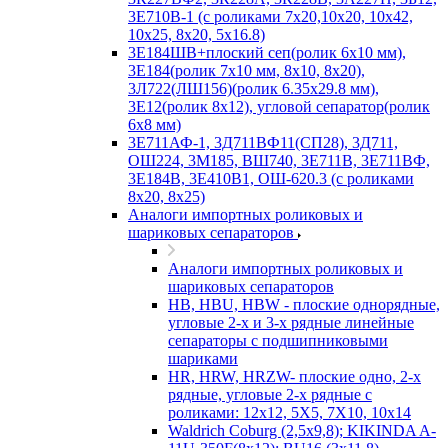
3Е710В-1 (с роликами 7х20,10х20, 10х42,
10х25, 8х20, 5х16.8)
3Е184ШВ+плоский сеп(ролик 6х10 мм),
3Е184(ролик 7х10 мм, 8х10, 8х20),
3Л722(ЛШ156)(ролик 6.35х29.8 мм),
3Е12(ролик 8х12), угловой сепаратор(ролик
6х8 мм)
3Е711АФ-1, 3Д711ВФ11(СП28), 3Д711,
ОШ224, 3М185, ВШ740, 3Е711В, 3Е711ВФ,
3Е184В, 3Е410В1, ОШ-620.3 (с роликами
8х20, 8х25)
Аналоги импортных роликовых и
шариковых сепараторов
Аналоги импортных роликовых и
шариковых сепараторов
HB, HBU, HBW - плоские однорядные,
угловые 2-х и 3-х рядные линейные
сепараторы с подшипниковыми
шариками
HR, HRW, HRZW- плоские одно, 2-х
рядные, угловые 2-х рядные с
роликами: 12х12, 5X5, 7X10, 10х14
Waldrich Coburg (2,5х9,8); KIKINDA A-