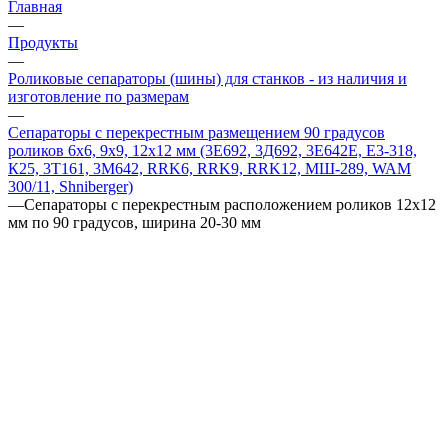
Главная
—
Продукты
—
Роликовые сепараторы (шины) для станков - из наличия и
изготовление по размерам
—
Сепараторы с перекрестным размещением 90 градусов
роликов 6х6, 9х9, 12х12 мм (3Е692, 3Д692, 3Е642Е, Е3-318,
К25, 3Т161, 3М642, RRK6, RRK9, RRK12, МШ-289, WAM
300/11, Shniberger)
—
Сепараторы с перекрестным расположением роликов 12х12
мм по 90 градусов, ширина 20-30 мм