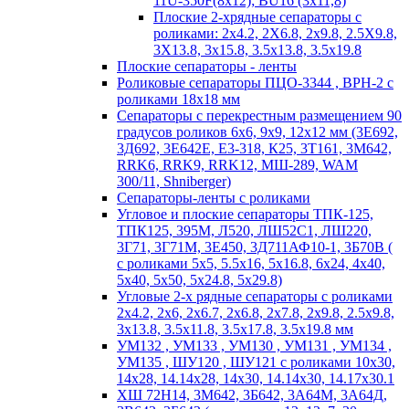
11U-350F(8х12); BU16 (3х11,8)
Плоские 2-хрядные сепараторы с
роликами: 2х4.2, 2X6.8, 2х9.8, 2.5X9.8,
3X13.8, 3х15.8, 3.5х13.8, 3.5х19.8
Плоские сепараторы - ленты
Роликовые сепараторы ПЦО-3344 , ВРН-2 с
роликами 18х18 мм
Сепараторы с перекрестным размещением 90
градусов роликов 6х6, 9х9, 12х12 мм (3Е692,
3Д692, 3Е642Е, Е3-318, К25, 3Т161, 3М642,
RRK6, RRK9, RRK12, МШ-289, WAM
300/11, Shniberger)
Сепараторы-ленты с роликами
Угловое и плоские сепараторы ТПК-125,
ТПК125, 395М, Л520, ЛШ52С1, ЛШ220,
3Г71, 3Г71М, 3Е450, 3Д711АФ10-1, 3Б70В (
с роликами 5х5, 5.5х16, 5х16.8, 6х24, 4х40,
5х40, 5х50, 5х24.8, 5х29.8)
Угловые 2-х рядные сепараторы с роликами
2х4.2, 2х6, 2х6.7, 2х6.8, 2х7.8, 2х9.8, 2.5х9.8,
3х13.8, 3.5х11.8, 3.5х17.8, 3.5х19.8 мм
УМ132 , УМ133 , УМ130 , УМ131 , УМ134 ,
УМ135 , ШУ120 , ШУ121 с роликами 10х30,
14х28, 14.14х28, 14х30, 14.14х30, 14.17х30.1
ХШ 72Н14, 3М642, 3Б642, 3А64М, 3А64Д,