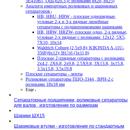
3Е410В1, ОШ-620.3 (с роликами 8х20, 8х25)
Аналоги импортных роликовых и шариковых
сепараторов
HB, HBU, HBW - плоские однорядные,
угловые 2-х и 3-х рядные линейные
сепараторы с подшипниковыми шариками
HR, HRW, HRZW- плоские одно, 2-х рядные,
угловые 2-х рядные с роликами: 12х12, 5X5,
7X10, 10х14
Waldrich Coburg (2,5х9,8); KIKINDA A-11U-
350F(8х12); BU16 (3х11,8)
Плоские 2-хрядные сепараторы с роликами:
2х4.2, 2X6.8, 2х9.8, 2.5X9.8, 3X13.8, 3х15.8,
3.5х13.8, 3.5х19.8
Плоские сепараторы - ленты
Роликовые сепараторы ПЦО-3344 , ВРН-2 с
роликами 18х18 мм
Еще
Сепараторные подшипники, роликовые сепараторы
для валов , изготовление по размерам
Шарики ШХ15
Шариковые втулки - изготовление по стандартным