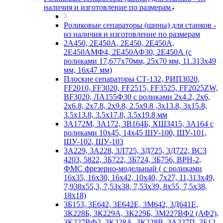
наличия и изготовление по размерам
Роликовые сепараторы (шины) для станков -
из наличия и изготовление по размерам
2А450, 2Е450А, 2Е450, 2Е450А,
2Е450АМФ4, 2Е450АФ30, 2Е450А (с
роликами 17,677х70мм, 25х70 мм, 11.313х49
мм, 16х47 мм)
Плоские сепараторы СТ-132, РИП3020,
FF2010, FF3020, FF2515, FF3525, FF2025ZW,
BF3020, ЛА155Ф30 с роликами 2х4.2, 2х6,
2х6.8, 2х7.8, 2х9.8, 2.5х9.8 ,3х13.8, 3х15.8,
3.5х13.8, 3.5х17.8, 3.5х19.8 мм
3А172М, 3А172, 3В164Б, ХШ3415, 3А164 с
роликами 10х45, 14х45 ШУ-100, ШУ-101,
ШУ-102, ШУ-103
3А229, 3А228, 3Л725, 3Д725, 3Д722, ВСЗ
4203, 5822, 3Б722, 3Б724, 3Б756, ВРН-2,
ФМС фрезерно-модельный ( с роликами
16х35, 16х30, 16х42, 10х40, 7х27, 11,313х49,
7,938х55,3, 7,53х38, 7,53х39, 8х55, 7,5х38,
18х18)
3Б153, 3Е642, 3Е642Е, 3М642, 3Д641Е,
3К228Б, 3К229А, 3К229Б, 3М227ВФ2 (АФ2),
3К227ВФ2, 3К228А, 3К228В, 3А227П, 3Б12,