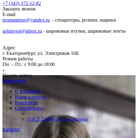
+7 (343) 372-12-82
Заказать звонок
E-mail
promasterus@yandex.ru
- сепараторы, ролики, шарики
uekinvest@inbox.ru
- шариковые втулки, шариковые ленты
Адрес
г. Екатеринбург, ул. Электриков 16Б
Режим работы
Пн. – Пт.: с 9:00 до 18:00
Подать заявку
Компания
О компании
Наши клиенты
Реквизиты
Сертификаты
ГОСТ 22696-2013 на ролики
Каталог