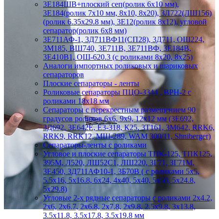
3Е184ШВ+плоский сеп(ролик 6х10 мм),
3Е184(ролик 7х10 мм, 8х10, 8х20), 3Л722(ЛШ156)
(ролик 6.35х29.8 мм), 3Е12(ролик 8х12), угловой
сепаратор(ролик 6х8 мм)
3Е711АФ-1, 3Д711ВФ11(СП28), 3Д711, ОШ224,
3М185, ВШ740, 3Е711В, 3Е711ВФ, 3Е184В,
3Е410В1, ОШ-620.3 (с роликами 8х20, 8х25)
Аналоги импортных роликовых и шариковых
сепараторов
Плоские сепараторы - ленты
Роликовые сепараторы ПЦО-3344 , ВРН-2 с
роликами 18х18 мм
Сепараторы с перекрестным размещением 90
градусов роликов 6х6, 9х9, 12х12 мм (3Е692,
3Д692, 3Е642Е, Е3-318, К25, 3Т161, 3М642, RRK6,
RRK9, RRK12, МШ-289, WAM 300/11, Shniberger)
Сепараторы-ленты с роликами
Угловое и плоские сепараторы ТПК-125, ТПК125,
395М, Л520, ЛШ52С1, ЛШ220, 3Г71, 3Г71М,
3Е450, 3Д711АФ10-1, 3Б70В ( с роликами 5х5,
5.5х16, 5х16.8, 6х24, 4х40, 5х40, 5х50, 5х24.8,
5х29.8)
Угловые 2-х рядные сепараторы с роликами 2х4.2,
2х6, 2х6.7, 2х6.8, 2х7.8, 2х9.8, 2.5х9.8, 3х13.8,
3.5х11.8, 3.5х17.8, 3.5х19.8 мм