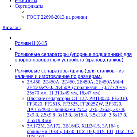
Реквизиты
Сертификаты
ГОСТ 22696-2013 на ролики
Каталог
Ролики ШХ-15
Роликовые сепараторы (упорные подшипники) для
опорно-поворотных устройств (кранов,станков)
Роликовые сепараторы (шины) для станков - из
наличия и изготовление по размерам
2А450, 2Е450А, 2Е450, 2Е450А, 2Е450АМФ4,
2Е450АФ30, 2Е450А (с роликами 17,677х70мм,
25х70 мм, 11.313х49 мм, 16х47 мм)
Плоские сепараторы СТ-132, РИП3020, FF2010,
FF3020, FF2515, FF3525, FF2025ZW, BF3020,
ЛА155Ф30 с роликами 2х4.2, 2х6, 2х6.8, 2х7.8,
2х9.8, 2.5х9.8 ,3х13.8, 3х15.8, 3.5х13.8, 3.5х17.8,
3.5х19.8 мм
3А172М, 3А172, 3В164Б, ХШ3415, 3А164 с
роликами 10х45, 14х45 ШУ-100, ШУ-101, ШУ-102,
ШУ-103