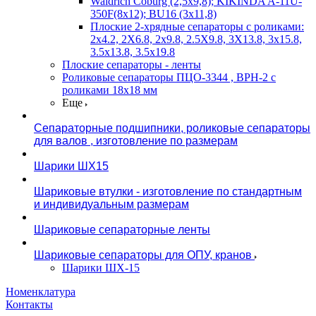
Waldrich Coburg (2,5х9,8); KIKINDA A-11U-
350F(8х12); BU16 (3х11,8)
Плоские 2-хрядные сепараторы с роликами:
2х4.2, 2X6.8, 2х9.8, 2.5X9.8, 3X13.8, 3х15.8,
3.5х13.8, 3.5х19.8
Плоские сепараторы - ленты
Роликовые сепараторы ПЦО-3344 , ВРН-2 с
роликами 18х18 мм
Еще
Сепараторные подшипники, роликовые сепараторы
для валов , изготовление по размерам
Шарики ШХ15
Шариковые втулки - изготовление по стандартным
и индивидуальным размерам
Шариковые сепараторные ленты
Шариковые сепараторы для ОПУ, кранов
Шарики ШХ-15
Номенклатура
Контакты