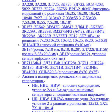
3А229, 3А228, 3Л725, 3Д725, 3Д722, ВСЗ 4203,
5822, 3Б722, 3Б724, 3Б756, ВРН-2, ФМС фрезерно-
модельный ( с роликами 16х35, 16х30, 16х42,
10х40, 7х27, 11,313х49, 7,938х55,3, 7,53х38,
7,53х39, 8х55, 7,5х38, 18х18)
3Б153, 3Е642, 3Е642Е, 3М642, 3Д641Е, 3К228Б,
3К229А, 3К229Б, 3М227ВФ2 (АФ2), 3К227ВФ2,
3К228А, 3К228В, 3А227П, 3Б12, 3Е710В-1 (с
роликами 7х20,10х20, 10х42, 10х25, 8х20, 5х16.8)
3Е184ШВ+плоский сеп(ролик 6х10 мм),
3Е184(ролик 7х10 мм, 8х10, 8х20), 3Л722(ЛШ156)
(ролик 6.35х29.8 мм), 3Е12(ролик 8х12), угловой
сепаратор(ролик 6х8 мм)
3Е711АФ-1, 3Д711ВФ11(СП28), 3Д711, ОШ224,
3М185, ВШ740, 3Е711В, 3Е711ВФ, 3Е184В,
3Е410В1, ОШ-620.3 (с роликами 8х20, 8х25)
Аналоги импортных роликовых и шариковых
сепараторов
HB, HBU, HBW - плоские однорядные,
угловые 2-х и 3-х рядные линейные
сепараторы с подшипниковыми шариками
HR, HRW, HRZW- плоские одно, 2-х рядные,
угловые 2-х рядные с роликами: 12х12, 5X5,
7X10, 10х14