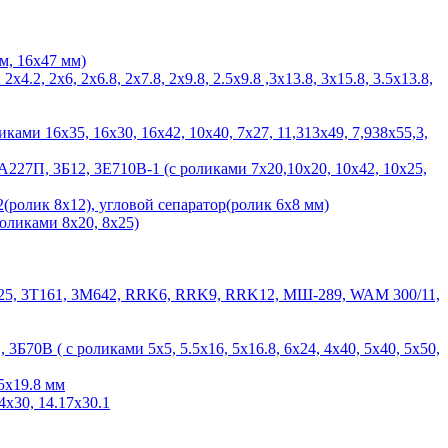
м, 16х47 мм)
 2х6, 2х6.8, 2х7.8, 2х9.8, 2.5х9.8 ,3х13.8, 3х15.8, 3.5х13.8,
ами 16х35, 16х30, 16х42, 10х40, 7х27, 11,313х49, 7,938х55,3,
27П, 3Б12, 3Е710В-1 (с роликами 7х20,10х20, 10х42, 10х25,
(ролик 8х12), угловой сепаратор(ролик 6х8 мм)
ликами 8х20, 8х25)
, К25, 3Т161, 3М642, RRK6, RRK9, RRK12, МШ-289, WAM 300/11,
0В ( с роликами 5х5, 5.5х16, 5х16.8, 6х24, 4х40, 5х40, 5х50,
.5х19.8 мм
х30, 14.17х30.1