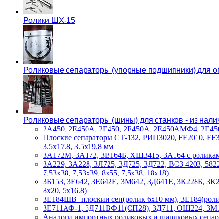
Ролики ШХ-15
Роликовые сепараторы (упорные подшипники) для оп
Роликовые сепараторы (шины) для станков - из нали
2А450, 2Е450А, 2Е450, 2Е450А, 2Е450АМФ4, 2Е450А
Плоские сепараторы СТ-132, РИП3020, FF2010, FF3020
3.5х17.8, 3.5х19.8 мм
3А172М, 3А172, 3В164Б, ХШ3415, 3А164 с ролика
3А229, 3А228, 3Л725, 3Д725, 3Д722, ВСЗ 4203, 5822
7,53х38, 7,53х39, 8х55, 7,5х38, 18х18)
3Б153, 3Е642, 3Е642Е, 3М642, 3Д641Е, 3К228Б, 3К
8х20, 5х16.8)
3Е184ШВ+плоский сеп(ролик 6х10 мм), 3Е184(ролик 
3Е711АФ-1, 3Д711ВФ11(СП28), 3Д711, ОШ224, 3М18
Аналоги импортных роликовых и шариковых сепа