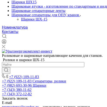
Шарики ШХ15
Шариковые втулки - изготовление по стандартным и ин
Шариковые сепараторные ленты
Шариковые сепараторы для ОПУ, кранов
Шарики ШХ-15
Номенклатура
Контакты
Роликовые и шариковые направляющие качения для станков.
Ролики и шарики ШХ-15
+7 (922) 109-11-83
+7 (922) 109-11-83
Сепараторы, ролики
+7 (982) 693-30-96
Шарики
+7 (343) 380-11-62
+7 (343) 372-12-82
Заказать звонок
E-mail
promasterus@yandex.ru
- сепараторы, ролики, шарики