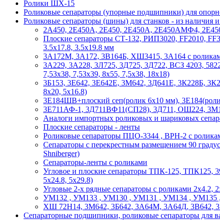
Ролики ШХ-15
Роликовые сепараторы (упорные подшипники) для опорно
Роликовые сепараторы (шины) для станков - из наличия 
2А450, 2Е450А, 2Е450, 2Е450А, 2Е450АМФ4, 2Е450А
Плоские сепараторы СТ-132, РИП3020, FF2010, FF3020
3.5х17.8, 3.5х19.8 мм
3А172М, 3А172, 3В164Б, ХШ3415, 3А164 с ролика
3А229, 3А228, 3Л725, 3Д725, 3Д722, ВСЗ 4203, 5822
7,53х38, 7,53х39, 8х55, 7,5х38, 18х18)
3Б153, 3Е642, 3Е642Е, 3М642, 3Д641Е, 3К228Б, 3К
8х20, 5х16.8)
3Е184ШВ+плоский сеп(ролик 6х10 мм), 3Е184(ролик 
3Е711АФ-1, 3Д711ВФ11(СП28), 3Д711, ОШ224, 3М18
Аналоги импортных роликовых и шариковых сепар
Плоские сепараторы - ленты
Роликовые сепараторы ПЦО-3344 , ВРН-2 с ролика
Сепараторы с перекрестным размещением 90 градус
Shniberger)
Сепараторы-ленты с роликами
Угловое и плоские сепараторы ТПК-125, ТПК125, 39
5х24.8, 5х29.8)
Угловые 2-х рядные сепараторы с роликами 2х4.2, 2х6, 
УМ132 , УМ133 , УМ130 , УМ131 , УМ134 , УМ135 , 
ХШ 72Н14, 3М642, 3Б642, 3А64М, 3А64Д, 3В642, 3Б6
Сепараторные подшипники, роликовые сепараторы для ва