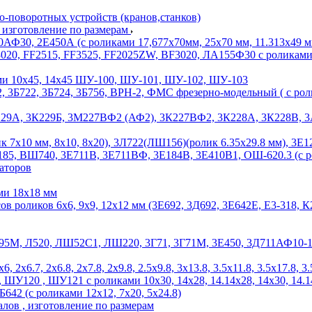
-поворотных устройств (кранов,станков)
и изготовление по размерам
Ф30, 2Е450А (с роликами 17,677х70мм, 25х70 мм, 11.313х49 м
, FF2515, FF3525, FF2025ZW, BF3020, ЛА155Ф30 с роликами 2х4.2,
ми 10х45, 14х45 ШУ-100, ШУ-101, ШУ-102, ШУ-103
, 3Б722, 3Б724, 3Б756, ВРН-2, ФМС фрезерно-модельный ( с ролик
229А, 3К229Б, 3М227ВФ2 (АФ2), 3К227ВФ2, 3К228А, 3К228В, 3А2
7х10 мм, 8х10, 8х20), 3Л722(ЛШ156)(ролик 6.35х29.8 мм), 3Е12
5, ВШ740, 3Е711В, 3Е711ВФ, 3Е184В, 3Е410В1, ОШ-620.3 (с ро
аторов
ми 18х18 мм
ов роликов 6х6, 9х9, 12х12 мм (3Е692, 3Д692, 3Е642Е, Е3-318
5М, Л520, ЛШ52С1, ЛШ220, 3Г71, 3Г71М, 3Е450, 3Д711АФ10-1, 3Б7
2х6.7, 2х6.8, 2х7.8, 2х9.8, 2.5х9.8, 3х13.8, 3.5х11.8, 3.5х17.8, 3
ШУ120 , ШУ121 с роликами 10х30, 14х28, 14.14х28, 14х30, 14.14
42 (с роликами 12х12, 7х20, 5х24.8)
лов , изготовление по размерам