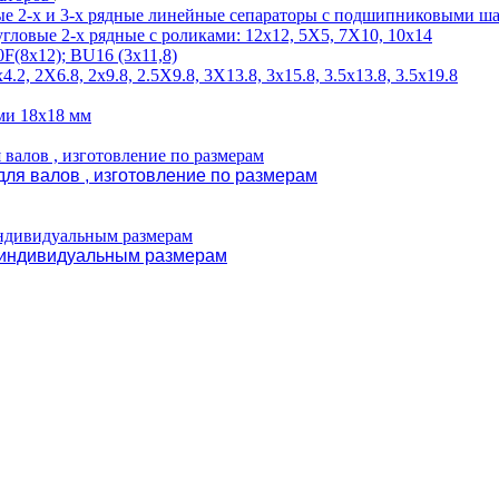
ые 2-х и 3-х рядные линейные сепараторы с подшипниковыми ш
гловые 2-х рядные с роликами: 12х12, 5X5, 7X10, 10х14
F(8х12); BU16 (3х11,8)
2, 2X6.8, 2х9.8, 2.5X9.8, 3X13.8, 3х15.8, 3.5х13.8, 3.5х19.8
ми 18х18 мм
ля валов , изготовление по размерам
и индивидуальным размерам