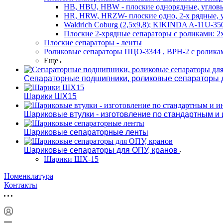
HB, HBU, HBW - плоские однорядные, углов
HR, HRW, HRZW- плоские одно, 2-х рядные, у
Waldrich Coburg (2,5х9,8); KIKINDA A-11U-350
Плоские 2-хрядные сепараторы с роликами: 2х4.
Плоские сепараторы - ленты
Роликовые сепараторы ПЦО-3344 , ВРН-2 с ролика
Еще
Сепараторные подшипники, роликовые сепараторы д
Шарики ШХ15
Шариковые втулки - изготовление по стандартным 
Шариковые сепараторные ленты
Шариковые сепараторы для ОПУ, кранов
Шарики ШХ-15
Номенклатура
Контакты