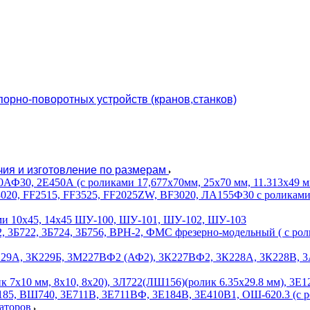
орно-поворотных устройств (кранов,станков)
чия и изготовление по размерам
Ф30, 2Е450А (с роликами 17,677х70мм, 25х70 мм, 11.313х49 м
, FF2515, FF3525, FF2025ZW, BF3020, ЛА155Ф30 с роликами 2х4.2,
ми 10х45, 14х45 ШУ-100, ШУ-101, ШУ-102, ШУ-103
, 3Б722, 3Б724, 3Б756, ВРН-2, ФМС фрезерно-модельный ( с ролик
229А, 3К229Б, 3М227ВФ2 (АФ2), 3К227ВФ2, 3К228А, 3К228В, 3А2
7х10 мм, 8х10, 8х20), 3Л722(ЛШ156)(ролик 6.35х29.8 мм), 3Е12
5, ВШ740, 3Е711В, 3Е711ВФ, 3Е184В, 3Е410В1, ОШ-620.3 (с ро
раторов