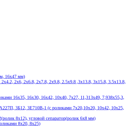
м, 16х47 мм)
 2х6, 2х6.8, 2х7.8, 2х9.8, 2.5х9.8 ,3х13.8, 3х15.8, 3.5х13.8,
ами 16х35, 16х30, 16х42, 10х40, 7х27, 11,313х49, 7,938х55,3,
27П, 3Б12, 3Е710В-1 (с роликами 7х20,10х20, 10х42, 10х25,
(ролик 8х12), угловой сепаратор(ролик 6х8 мм)
ликами 8х20, 8х25)