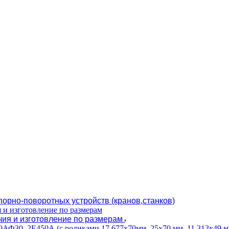
орно-поворотных устройств (кранов,станков)
чия и изготовление по размерам
Ф30, 2Е450А (с роликами 17,677х70мм, 25х70 мм, 11.313х49 м