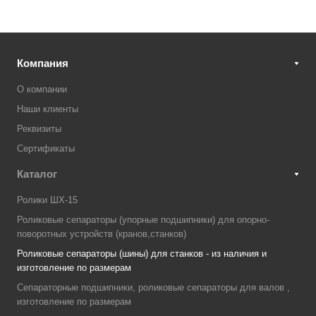
Компания
О компании
Наши клиенты
Реквизиты
Сертификаты
Каталог
Ролики ШХ-15
Роликовые сепараторы (упорные подшипники) для опорно-
поворотных устройств (кранов,станков)
Роликовые сепараторы (шины) для станков - из наличия и
изготовление по размерам
Сепараторные подшипники, роликовые сепараторы для валов ,
изготовление по размерам