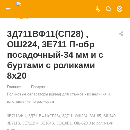
3Д711ВФ11(СП28) ,
ОШ224, 3Е711 П-обр
посадочный-34 мм и с
буртами с роликами
8х20
—
—
Главная
Продукты
Роликовые сепараторы (шины) для станков - из наличия и
изготовление по размерам
—
3Е711АФ-1, 3Д711ВФ11(СП28), 3Д711, ОШ224, 3М185, ВШ740,
3Е711В, 3Е711ВФ, 3Е184В, 3Е410В1, ОШ-620.3 (с роликами