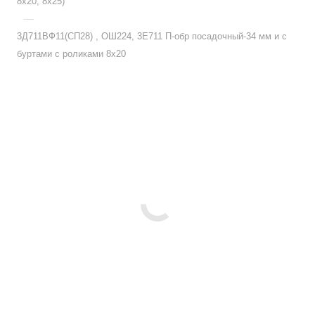
8х20, 8х25)
—
3Д711ВФ11(СП28) , ОШ224, 3Е711 П-обр посадочный-34 мм и с
буртами с роликами 8х20