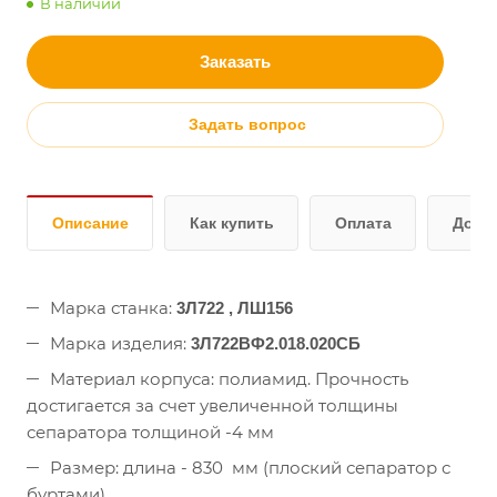
В наличии
Заказать
Задать вопрос
Описание
Как купить
Оплата
Дост
Марка станка:
3Л722 , ЛШ156
Марка изделия:
3Л722ВФ2.018.020СБ
Материал корпуса: полиамид. Прочность
достигается за счет увеличенной толщины
сепаратора толщиной -4 мм
Размер: длина - 830 мм (плоский сепаратор с
буртами)