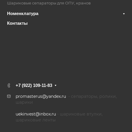
Шариковые сепараторы для ОПУ, кранов
Номенклатура
Контакты
+7 (922) 109-11-83
promasterus@yandex.ru
- сепараторы, ролики,
шарики
uekinvest@inbox.ru
- шариковые втулки,
шариковые ленты