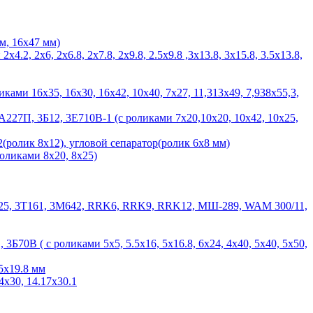
м, 16х47 мм)
 2х6, 2х6.8, 2х7.8, 2х9.8, 2.5х9.8 ,3х13.8, 3х15.8, 3.5х13.8,
ами 16х35, 16х30, 16х42, 10х40, 7х27, 11,313х49, 7,938х55,3,
27П, 3Б12, 3Е710В-1 (с роликами 7х20,10х20, 10х42, 10х25,
(ролик 8х12), угловой сепаратор(ролик 6х8 мм)
ликами 8х20, 8х25)
, К25, 3Т161, 3М642, RRK6, RRK9, RRK12, МШ-289, WAM 300/11,
0В ( с роликами 5х5, 5.5х16, 5х16.8, 6х24, 4х40, 5х40, 5х50,
.5х19.8 мм
х30, 14.17х30.1