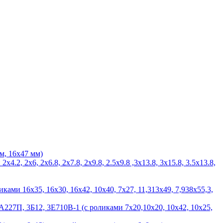
м, 16х47 мм)
 2х6, 2х6.8, 2х7.8, 2х9.8, 2.5х9.8 ,3х13.8, 3х15.8, 3.5х13.8,
ами 16х35, 16х30, 16х42, 10х40, 7х27, 11,313х49, 7,938х55,3,
27П, 3Б12, 3Е710В-1 (с роликами 7х20,10х20, 10х42, 10х25,