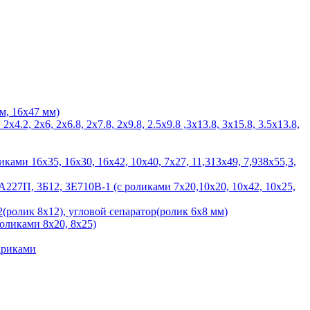
м, 16х47 мм)
 2х6, 2х6.8, 2х7.8, 2х9.8, 2.5х9.8 ,3х13.8, 3х15.8, 3.5х13.8,
ами 16х35, 16х30, 16х42, 10х40, 7х27, 11,313х49, 7,938х55,3,
27П, 3Б12, 3Е710В-1 (с роликами 7х20,10х20, 10х42, 10х25,
(ролик 8х12), угловой сепаратор(ролик 6х8 мм)
ликами 8х20, 8х25)
ариками