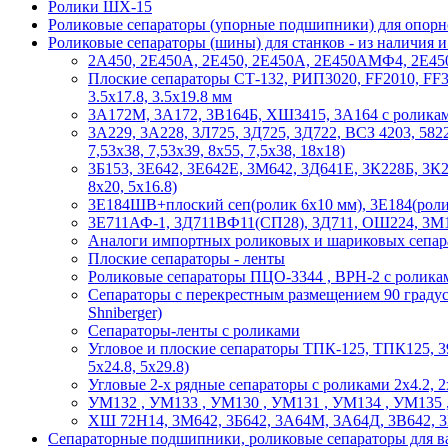
Ролики ШХ-15
Роликовые сепараторы (упорные подшипники) для опорно
Роликовые сепараторы (шины) для станков - из наличия 
2А450, 2Е450А, 2Е450, 2Е450А, 2Е450АМФ4, 2Е450А
Плоские сепараторы СТ-132, РИП3020, FF2010, FF3020
3.5х17.8, 3.5х19.8 мм
3А172М, 3А172, 3В164Б, ХШ3415, 3А164 с ролика
3А229, 3А228, 3Л725, 3Д725, 3Д722, ВСЗ 4203, 5822
7,53х38, 7,53х39, 8х55, 7,5х38, 18х18)
3Б153, 3Е642, 3Е642Е, 3М642, 3Д641Е, 3К228Б, 3К
8х20, 5х16.8)
3Е184ШВ+плоский сеп(ролик 6х10 мм), 3Е184(ролик 
3Е711АФ-1, 3Д711ВФ11(СП28), 3Д711, ОШ224, 3М18
Аналоги импортных роликовых и шариковых сепар
Плоские сепараторы - ленты
Роликовые сепараторы ПЦО-3344 , ВРН-2 с ролика
Сепараторы с перекрестным размещением 90 градус
Shniberger)
Сепараторы-ленты с роликами
Угловое и плоские сепараторы ТПК-125, ТПК125, 39
5х24.8, 5х29.8)
Угловые 2-х рядные сепараторы с роликами 2х4.2, 2х6, 
УМ132 , УМ133 , УМ130 , УМ131 , УМ134 , УМ135 , 
ХШ 72Н14, 3М642, 3Б642, 3А64М, 3А64Д, 3В642, 3Б6
Сепараторные подшипники, роликовые сепараторы для ва