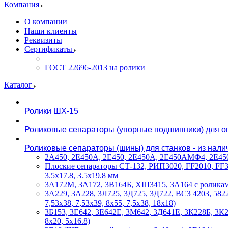
Компания
О компании
Наши клиенты
Реквизиты
Сертификаты
ГОСТ 22696-2013 на ролики
Каталог
Ролики ШХ-15
Роликовые сепараторы (упорные подшипники) для оп
Роликовые сепараторы (шины) для станков - из нали
2А450, 2Е450А, 2Е450, 2Е450А, 2Е450АМФ4, 2Е450А
Плоские сепараторы СТ-132, РИП3020, FF2010, FF3020
3.5х17.8, 3.5х19.8 мм
3А172М, 3А172, 3В164Б, ХШ3415, 3А164 с ролика
3А229, 3А228, 3Л725, 3Д725, 3Д722, ВСЗ 4203, 5822
7,53х38, 7,53х39, 8х55, 7,5х38, 18х18)
3Б153, 3Е642, 3Е642Е, 3М642, 3Д641Е, 3К228Б, 3К
8х20, 5х16.8)