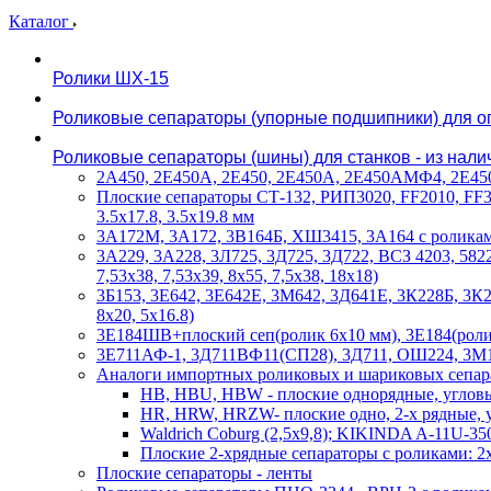
Каталог
Ролики ШХ-15
Роликовые сепараторы (упорные подшипники) для оп
Роликовые сепараторы (шины) для станков - из нали
2А450, 2Е450А, 2Е450, 2Е450А, 2Е450АМФ4, 2Е450А
Плоские сепараторы СТ-132, РИП3020, FF2010, FF3020
3.5х17.8, 3.5х19.8 мм
3А172М, 3А172, 3В164Б, ХШ3415, 3А164 с ролика
3А229, 3А228, 3Л725, 3Д725, 3Д722, ВСЗ 4203, 5822
7,53х38, 7,53х39, 8х55, 7,5х38, 18х18)
3Б153, 3Е642, 3Е642Е, 3М642, 3Д641Е, 3К228Б, 3К
8х20, 5х16.8)
3Е184ШВ+плоский сеп(ролик 6х10 мм), 3Е184(ролик 
3Е711АФ-1, 3Д711ВФ11(СП28), 3Д711, ОШ224, 3М18
Аналоги импортных роликовых и шариковых сепа
HB, HBU, HBW - плоские однорядные, углов
HR, HRW, HRZW- плоские одно, 2-х рядные, у
Waldrich Coburg (2,5х9,8); KIKINDA A-11U-350
Плоские 2-хрядные сепараторы с роликами: 2х4.
Плоские сепараторы - ленты