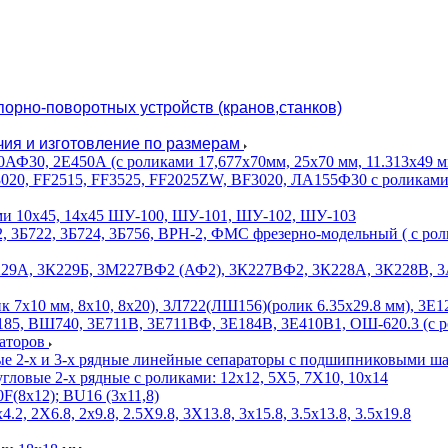
орно-поворотных устройств (кранов,станков)
чия и изготовление по размерам
Ф30, 2Е450А (с роликами 17,677х70мм, 25х70 мм, 11.313х49 м
, FF2515, FF3525, FF2025ZW, BF3020, ЛА155Ф30 с роликами 2х4.2,
ми 10х45, 14х45 ШУ-100, ШУ-101, ШУ-102, ШУ-103
, 3Б722, 3Б724, 3Б756, ВРН-2, ФМС фрезерно-модельный ( с ролик
229А, 3К229Б, 3М227ВФ2 (АФ2), 3К227ВФ2, 3К228А, 3К228В, 3А2
7х10 мм, 8х10, 8х20), 3Л722(ЛШ156)(ролик 6.35х29.8 мм), 3Е12
5, ВШ740, 3Е711В, 3Е711ВФ, 3Е184В, 3Е410В1, ОШ-620.3 (с ро
раторов
ые 2-х и 3-х рядные линейные сепараторы с подшипниковыми ш
гловые 2-х рядные с роликами: 12х12, 5X5, 7X10, 10х14
F(8х12); BU16 (3х11,8)
2, 2X6.8, 2х9.8, 2.5X9.8, 3X13.8, 3х15.8, 3.5х13.8, 3.5х19.8