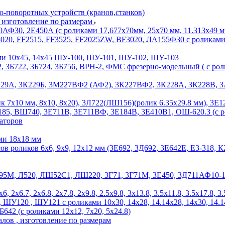
-поворотных устройств (кранов,станков)
и изготовление по размерам
Ф30, 2Е450А (с роликами 17,677х70мм, 25х70 мм, 11.313х49 м
, FF2515, FF3525, FF2025ZW, BF3020, ЛА155Ф30 с роликами 2х4.2,
ми 10х45, 14х45 ШУ-100, ШУ-101, ШУ-102, ШУ-103
, 3Б722, 3Б724, 3Б756, ВРН-2, ФМС фрезерно-модельный ( с ролик
229А, 3К229Б, 3М227ВФ2 (АФ2), 3К227ВФ2, 3К228А, 3К228В, 3А2
7х10 мм, 8х10, 8х20), 3Л722(ЛШ156)(ролик 6.35х29.8 мм), 3Е12
5, ВШ740, 3Е711В, 3Е711ВФ, 3Е184В, 3Е410В1, ОШ-620.3 (с ро
аторов
ми 18х18 мм
ов роликов 6х6, 9х9, 12х12 мм (3Е692, 3Д692, 3Е642Е, Е3-318
5М, Л520, ЛШ52С1, ЛШ220, 3Г71, 3Г71М, 3Е450, 3Д711АФ10-1, 3Б7
2х6.7, 2х6.8, 2х7.8, 2х9.8, 2.5х9.8, 3х13.8, 3.5х11.8, 3.5х17.8, 3
ШУ120 , ШУ121 с роликами 10х30, 14х28, 14.14х28, 14х30, 14.14
42 (с роликами 12х12, 7х20, 5х24.8)
лов , изготовление по размерам