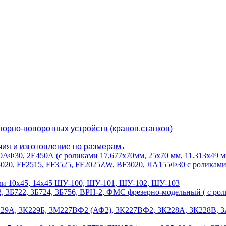
орно-поворотных устройств (кранов,станков)
чия и изготовление по размерам
Ф30, 2Е450А (с роликами 17,677х70мм, 25х70 мм, 11.313х49 м
, FF2515, FF3525, FF2025ZW, BF3020, ЛА155Ф30 с роликами 2х4.2,
ми 10х45, 14х45 ШУ-100, ШУ-101, ШУ-102, ШУ-103
, 3Б722, 3Б724, 3Б756, ВРН-2, ФМС фрезерно-модельный ( с ролик
229А, 3К229Б, 3М227ВФ2 (АФ2), 3К227ВФ2, 3К228А, 3К228В, 3А2