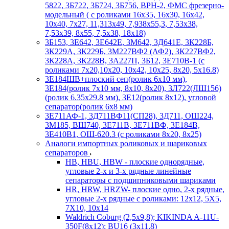
5822, 3Б722, 3Б724, 3Б756, ВРН-2, ФМС фрезерно-
модельный ( с роликами 16х35, 16х30, 16х42,
10х40, 7х27, 11,313х49, 7,938х55,3, 7,53х38,
7,53х39, 8х55, 7,5х38, 18х18)
3Б153, 3Е642, 3Е642Е, 3М642, 3Д641Е, 3К228Б,
3К229А, 3К229Б, 3М227ВФ2 (АФ2), 3К227ВФ2,
3К228А, 3К228В, 3А227П, 3Б12, 3Е710В-1 (с
роликами 7х20,10х20, 10х42, 10х25, 8х20, 5х16.8)
3Е184ШВ+плоский сеп(ролик 6х10 мм),
3Е184(ролик 7х10 мм, 8х10, 8х20), 3Л722(ЛШ156)
(ролик 6.35х29.8 мм), 3Е12(ролик 8х12), угловой
сепаратор(ролик 6х8 мм)
3Е711АФ-1, 3Д711ВФ11(СП28), 3Д711, ОШ224,
3М185, ВШ740, 3Е711В, 3Е711ВФ, 3Е184В,
3Е410В1, ОШ-620.3 (с роликами 8х20, 8х25)
Аналоги импортных роликовых и шариковых
сепараторов
HB, HBU, HBW - плоские однорядные,
угловые 2-х и 3-х рядные линейные
сепараторы с подшипниковыми шариками
HR, HRW, HRZW- плоские одно, 2-х рядные,
угловые 2-х рядные с роликами: 12х12, 5X5,
7X10, 10х14
Waldrich Coburg (2,5х9,8); KIKINDA A-11U-
350F(8х12); BU16 (3х11,8)