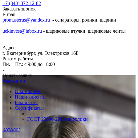
+7 (343) 372-12-82
Заказать звонок
E-mail
promasterus@yandex.ru
- сепараторы, ролики, шарики
uekinvest@inbox.ru
- шариковые втулки, шариковые ленты
Адрес
г. Екатеринбург, ул. Электриков 16Б
Режим работы
Пн. – Пт.: с 9:00 до 18:00
Подать заявку
Компания
О компании
Наши клиенты
Реквизиты
Сертификаты
ГОСТ 22696-2013 на ролики
Каталог