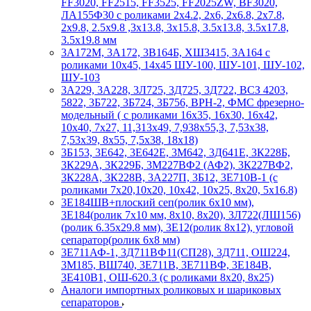
FF3020, FF2515, FF3525, FF2025ZW, BF3020,
ЛА155Ф30 с роликами 2х4.2, 2х6, 2х6.8, 2х7.8,
2х9.8, 2.5х9.8 ,3х13.8, 3х15.8, 3.5х13.8, 3.5х17.8,
3.5х19.8 мм
3А172М, 3А172, 3В164Б, ХШ3415, 3А164 с
роликами 10х45, 14х45 ШУ-100, ШУ-101, ШУ-102,
ШУ-103
3А229, 3А228, 3Л725, 3Д725, 3Д722, ВСЗ 4203,
5822, 3Б722, 3Б724, 3Б756, ВРН-2, ФМС фрезерно-
модельный ( с роликами 16х35, 16х30, 16х42,
10х40, 7х27, 11,313х49, 7,938х55,3, 7,53х38,
7,53х39, 8х55, 7,5х38, 18х18)
3Б153, 3Е642, 3Е642Е, 3М642, 3Д641Е, 3К228Б,
3К229А, 3К229Б, 3М227ВФ2 (АФ2), 3К227ВФ2,
3К228А, 3К228В, 3А227П, 3Б12, 3Е710В-1 (с
роликами 7х20,10х20, 10х42, 10х25, 8х20, 5х16.8)
3Е184ШВ+плоский сеп(ролик 6х10 мм),
3Е184(ролик 7х10 мм, 8х10, 8х20), 3Л722(ЛШ156)
(ролик 6.35х29.8 мм), 3Е12(ролик 8х12), угловой
сепаратор(ролик 6х8 мм)
3Е711АФ-1, 3Д711ВФ11(СП28), 3Д711, ОШ224,
3М185, ВШ740, 3Е711В, 3Е711ВФ, 3Е184В,
3Е410В1, ОШ-620.3 (с роликами 8х20, 8х25)
Аналоги импортных роликовых и шариковых
сепараторов