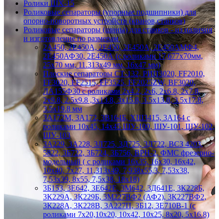
Ролики ШХ-15
Роликовые сепараторы (упорные подшипники) для
опорно-поворотных устройств (кранов,станков)
Роликовые сепараторы (шины) для станков - из наличия
и изготовление по размерам
2А450, 2Е450А, 2Е450, 2Е450А, 2Е450АМФ4,
2Е450АФ30, 2Е450А (с роликами 17,677х70мм,
25х70 мм, 11.313х49 мм, 16х47 мм)
Плоские сепараторы СТ-132, РИП3020, FF2010,
FF3020, FF2515, FF3525, FF2025ZW, BF3020,
ЛА155Ф30 с роликами 2х4.2, 2х6, 2х6.8, 2х7.8,
2х9.8, 2.5х9.8 ,3х13.8, 3х15.8, 3.5х13.8, 3.5х17.8,
3.5х19.8 мм
3А172М, 3А172, 3В164Б, ХШ3415, 3А164 с
роликами 10х45, 14х45 ШУ-100, ШУ-101, ШУ-102,
ШУ-103
3А229, 3А228, 3Л725, 3Д725, 3Д722, ВСЗ 4203,
5822, 3Б722, 3Б724, 3Б756, ВРН-2, ФМС фрезерно-
модельный ( с роликами 16х35, 16х30, 16х42,
10х40, 7х27, 11,313х49, 7,938х55,3, 7,53х38,
7,53х39, 8х55, 7,5х38, 18х18)
3Б153, 3Е642, 3Е642Е, 3М642, 3Д641Е, 3К228Б,
3К229А, 3К229Б, 3М227ВФ2 (АФ2), 3К227ВФ2,
3К228А, 3К228В, 3А227П, 3Б12, 3Е710В-1 (с
роликами 7х20,10х20, 10х42, 10х25, 8х20, 5х16.8)