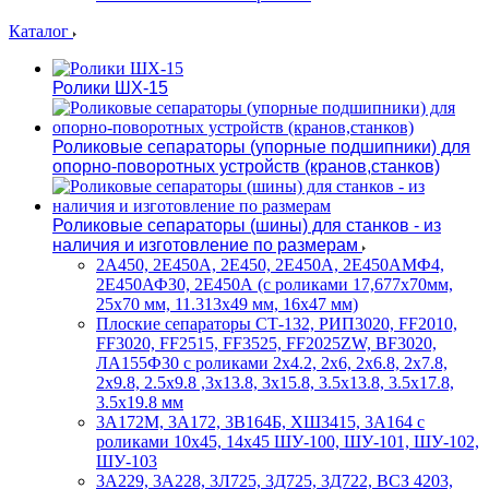
Каталог
Ролики ШХ-15
Роликовые сепараторы (упорные подшипники) для
опорно-поворотных устройств (кранов,станков)
Роликовые сепараторы (шины) для станков - из
наличия и изготовление по размерам
2А450, 2Е450А, 2Е450, 2Е450А, 2Е450АМФ4,
2Е450АФ30, 2Е450А (с роликами 17,677х70мм,
25х70 мм, 11.313х49 мм, 16х47 мм)
Плоские сепараторы СТ-132, РИП3020, FF2010,
FF3020, FF2515, FF3525, FF2025ZW, BF3020,
ЛА155Ф30 с роликами 2х4.2, 2х6, 2х6.8, 2х7.8,
2х9.8, 2.5х9.8 ,3х13.8, 3х15.8, 3.5х13.8, 3.5х17.8,
3.5х19.8 мм
3А172М, 3А172, 3В164Б, ХШ3415, 3А164 с
роликами 10х45, 14х45 ШУ-100, ШУ-101, ШУ-102,
ШУ-103
3А229, 3А228, 3Л725, 3Д725, 3Д722, ВСЗ 4203,