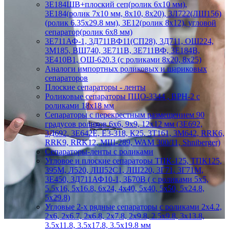
3Е184ШВ+плоский сеп(ролик 6х10 мм),
3Е184(ролик 7х10 мм, 8х10, 8х20), 3Л722(ЛШ156)
(ролик 6.35х29.8 мм), 3Е12(ролик 8х12), угловой
сепаратор(ролик 6х8 мм)
3Е711АФ-1, 3Д711ВФ11(СП28), 3Д711, ОШ224,
3М185, ВШ740, 3Е711В, 3Е711ВФ, 3Е184В,
3Е410В1, ОШ-620.3 (с роликами 8х20, 8х25)
Аналоги импортных роликовых и шариковых
сепараторов
Плоские сепараторы - ленты
Роликовые сепараторы ПЦО-3344 , ВРН-2 с
роликами 18х18 мм
Сепараторы с перекрестным размещением 90
градусов роликов 6х6, 9х9, 12х12 мм (3Е692,
3Д692, 3Е642Е, Е3-318, К25, 3Т161, 3М642, RRK6,
RRK9, RRK12, МШ-289, WAM 300/11, Shniberger)
Сепараторы-ленты с роликами
Угловое и плоские сепараторы ТПК-125, ТПК125,
395М, Л520, ЛШ52С1, ЛШ220, 3Г71, 3Г71М,
3Е450, 3Д711АФ10-1, 3Б70В ( с роликами 5х5,
5.5х16, 5х16.8, 6х24, 4х40, 5х40, 5х50, 5х24.8,
5х29.8)
Угловые 2-х рядные сепараторы с роликами 2х4.2,
2х6, 2х6.7, 2х6.8, 2х7.8, 2х9.8, 2.5х9.8, 3х13.8,
3.5х11.8, 3.5х17.8, 3.5х19.8 мм