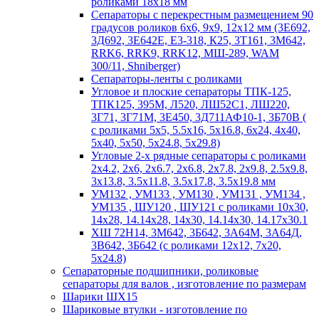
роликами 18х18 мм
Сепараторы с перекрестным размещением 90
градусов роликов 6х6, 9х9, 12х12 мм (3Е692,
3Д692, 3Е642Е, Е3-318, К25, 3Т161, 3М642,
RRK6, RRK9, RRK12, МШ-289, WAM
300/11, Shniberger)
Сепараторы-ленты с роликами
Угловое и плоские сепараторы ТПК-125,
ТПК125, 395М, Л520, ЛШ52С1, ЛШ220,
3Г71, 3Г71М, 3Е450, 3Д711АФ10-1, 3Б70В (
с роликами 5х5, 5.5х16, 5х16.8, 6х24, 4х40,
5х40, 5х50, 5х24.8, 5х29.8)
Угловые 2-х рядные сепараторы с роликами
2х4.2, 2х6, 2х6.7, 2х6.8, 2х7.8, 2х9.8, 2.5х9.8,
3х13.8, 3.5х11.8, 3.5х17.8, 3.5х19.8 мм
УМ132 , УМ133 , УМ130 , УМ131 , УМ134 ,
УМ135 , ШУ120 , ШУ121 с роликами 10х30,
14х28, 14.14х28, 14х30, 14.14х30, 14.17х30.1
ХШ 72Н14, 3М642, 3Б642, 3А64М, 3А64Д,
3В642, 3Б642 (с роликами 12х12, 7х20,
5х24.8)
Сепараторные подшипники, роликовые
сепараторы для валов , изготовление по размерам
Шарики ШХ15
Шариковые втулки - изготовление по