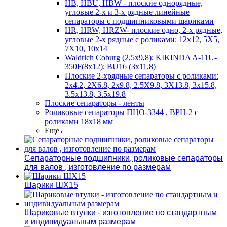
HB, HBU, HBW - плоские однорядные,
угловые 2-х и 3-х рядные линейные
сепараторы с подшипниковыми шариками
HR, HRW, HRZW- плоские одно, 2-х рядные,
угловые 2-х рядные с роликами: 12х12, 5X5,
7X10, 10х14
Waldrich Coburg (2,5х9,8); KIKINDA A-11U-
350F(8х12); BU16 (3х11,8)
Плоские 2-хрядные сепараторы с роликами:
2х4.2, 2X6.8, 2х9.8, 2.5X9.8, 3X13.8, 3х15.8,
3.5х13.8, 3.5х19.8
Плоские сепараторы - ленты
Роликовые сепараторы ПЦО-3344 , ВРН-2 с
роликами 18х18 мм
Еще
Сепараторные подшипники, роликовые сепараторы
для валов , изготовление по размерам
Шарики ШХ15
Шариковые втулки - изготовление по стандартным
и индивидуальным размерам