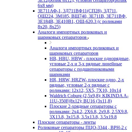
3Е12(ролик 8х12), угловой сепаратор(ролик
6х8 мм)
3Е711АФ-1, 3Д711ВФ11(СП28), 3Д711,
ОШ224, 3М185, ВШ740, 3Е711В, 3Е711ВФ,
3Е184В, 3Е410В1, ОШ-620.3 (с роликами
8х20, 8х25)
Аналоги импортных роликовых и
шариковых сепараторов
Аналоги импортных роликовых и
шариковых сепараторов
HB, HBU, HBW - плоские однорядные,
угловые 2-х и 3-х рядные линейные
сепараторы с подшипниковыми
шариками
HR, HRW, HRZW- плоские одно, 2-х
рядные, угловые 2-х рядные с
роликами: 12х12, 5X5, 7X10, 10х14
Waldrich Coburg (2,5х9,8); KIKINDA A-
11U-350F(8х12); BU16 (3х11,8)
Плоские 2-хрядные сепараторы с
роликами: 2х4.2, 2X6.8, 2х9.8, 2.5X9.8,
3X13.8, 3х15.8, 3.5х13.8, 3.5х19.8
Плоские сепараторы - ленты
Роликовые сепараторы ПЦО-3344 , ВРН-2 с