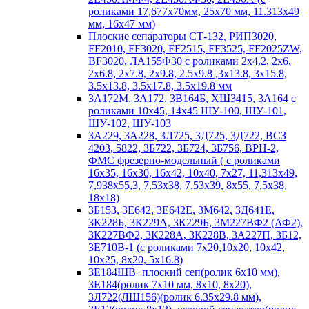
роликами 17,677х70мм, 25х70 мм, 11.313х49
мм, 16х47 мм)
Плоские сепараторы СТ-132, РИП3020,
FF2010, FF3020, FF2515, FF3525, FF2025ZW,
BF3020, ЛА155Ф30 с роликами 2х4.2, 2х6,
2х6.8, 2х7.8, 2х9.8, 2.5х9.8 ,3х13.8, 3х15.8,
3.5х13.8, 3.5х17.8, 3.5х19.8 мм
3А172М, 3А172, 3В164Б, ХШ3415, 3А164 с
роликами 10х45, 14х45 ШУ-100, ШУ-101,
ШУ-102, ШУ-103
3А229, 3А228, 3Л725, 3Д725, 3Д722, ВСЗ
4203, 5822, 3Б722, 3Б724, 3Б756, ВРН-2,
ФМС фрезерно-модельный ( с роликами
16х35, 16х30, 16х42, 10х40, 7х27, 11,313х49,
7,938х55,3, 7,53х38, 7,53х39, 8х55, 7,5х38,
18х18)
3Б153, 3Е642, 3Е642Е, 3М642, 3Д641Е,
3К228Б, 3К229А, 3К229Б, 3М227ВФ2 (АФ2),
3К227ВФ2, 3К228А, 3К228В, 3А227П, 3Б12,
3Е710В-1 (с роликами 7х20,10х20, 10х42,
10х25, 8х20, 5х16.8)
3Е184ШВ+плоский сеп(ролик 6х10 мм),
3Е184(ролик 7х10 мм, 8х10, 8х20),
3Л722(ЛШ156)(ролик 6.35х29.8 мм),