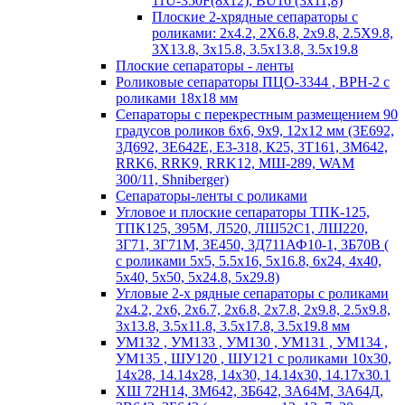
11U-350F(8х12); BU16 (3х11,8)
Плоские 2-хрядные сепараторы с
роликами: 2х4.2, 2X6.8, 2х9.8, 2.5X9.8,
3X13.8, 3х15.8, 3.5х13.8, 3.5х19.8
Плоские сепараторы - ленты
Роликовые сепараторы ПЦО-3344 , ВРН-2 с
роликами 18х18 мм
Сепараторы с перекрестным размещением 90
градусов роликов 6х6, 9х9, 12х12 мм (3Е692,
3Д692, 3Е642Е, Е3-318, К25, 3Т161, 3М642,
RRK6, RRK9, RRK12, МШ-289, WAM
300/11, Shniberger)
Сепараторы-ленты с роликами
Угловое и плоские сепараторы ТПК-125,
ТПК125, 395М, Л520, ЛШ52С1, ЛШ220,
3Г71, 3Г71М, 3Е450, 3Д711АФ10-1, 3Б70В (
с роликами 5х5, 5.5х16, 5х16.8, 6х24, 4х40,
5х40, 5х50, 5х24.8, 5х29.8)
Угловые 2-х рядные сепараторы с роликами
2х4.2, 2х6, 2х6.7, 2х6.8, 2х7.8, 2х9.8, 2.5х9.8,
3х13.8, 3.5х11.8, 3.5х17.8, 3.5х19.8 мм
УМ132 , УМ133 , УМ130 , УМ131 , УМ134 ,
УМ135 , ШУ120 , ШУ121 с роликами 10х30,
14х28, 14.14х28, 14х30, 14.14х30, 14.17х30.1
ХШ 72Н14, 3М642, 3Б642, 3А64М, 3А64Д,