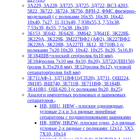
3А229, 3А228, 3Л725, 3Д725, 3Д722, ВСЗ 4203,
5822, 3Б722, 3Б724, 3Б756, ВРН-2, ФМС фрезерно-
модельный ( с роликами 16х35, 16х30, 16х42,
10х40, 7х27, 11,313х49, 7,938х55,3, 7,53х38,
7,53х39, 8х55, 7,5х38, 18х18)
3Б153, 3Е642, 3Е642Е, 3М642, 3Д641Е, 3К228Б,
3К229А, 3К229Б, 3М227ВФ2 (АФ2), 3К227ВФ2,
3К228А, 3К228В, 3А227П, 3Б12, 3Е710В-1 (с
роликами 7х20,10х20, 10х42, 10х25, 8х20, 5х16.8)
3Е184ШВ+плоский сеп(ролик 6х10 мм),
3Е184(ролик 7х10 мм, 8х10, 8х20), 3Л722(ЛШ156)
(ролик 6.35х29.8 мм), 3Е12(ролик 8х12), угловой
сепаратор(ролик 6х8 мм)
3Е711АФ-1, 3Д711ВФ11(СП28), 3Д711, ОШ224,
3М185, ВШ740, 3Е711В, 3Е711ВФ, 3Е184В,
3Е410В1, ОШ-620.3 (с роликами 8х20, 8х25)
Аналоги импортных роликовых и шариковых
сепараторов
HB, HBU, HBW - плоские однорядные,
угловые 2-х и 3-х рядные линейные
сепараторы с подшипниковыми шариками
HR, HRW, HRZW- плоские одно, 2-х рядные,
угловые 2-х рядные с роликами: 12х12, 5X5,
7X10, 10х14