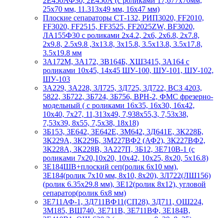
2Е450АФ30, 2Е450А (с роликами 17,677х70мм,
25х70 мм, 11.313х49 мм, 16х47 мм)
Плоские сепараторы СТ-132, РИП3020, FF2010,
FF3020, FF2515, FF3525, FF2025ZW, BF3020,
ЛА155Ф30 с роликами 2х4.2, 2х6, 2х6.8, 2х7.8,
2х9.8, 2.5х9.8 ,3х13.8, 3х15.8, 3.5х13.8, 3.5х17.8,
3.5х19.8 мм
3А172М, 3А172, 3В164Б, ХШ3415, 3А164 с
роликами 10х45, 14х45 ШУ-100, ШУ-101, ШУ-102,
ШУ-103
3А229, 3А228, 3Л725, 3Д725, 3Д722, ВСЗ 4203,
5822, 3Б722, 3Б724, 3Б756, ВРН-2, ФМС фрезерно-
модельный ( с роликами 16х35, 16х30, 16х42,
10х40, 7х27, 11,313х49, 7,938х55,3, 7,53х38,
7,53х39, 8х55, 7,5х38, 18х18)
3Б153, 3Е642, 3Е642Е, 3М642, 3Д641Е, 3К228Б,
3К229А, 3К229Б, 3М227ВФ2 (АФ2), 3К227ВФ2,
3К228А, 3К228В, 3А227П, 3Б12, 3Е710В-1 (с
роликами 7х20,10х20, 10х42, 10х25, 8х20, 5х16.8)
3Е184ШВ+плоский сеп(ролик 6х10 мм),
3Е184(ролик 7х10 мм, 8х10, 8х20), 3Л722(ЛШ156)
(ролик 6.35х29.8 мм), 3Е12(ролик 8х12), угловой
сепаратор(ролик 6х8 мм)
3Е711АФ-1, 3Д711ВФ11(СП28), 3Д711, ОШ224,
3М185, ВШ740, 3Е711В, 3Е711ВФ, 3Е184В,