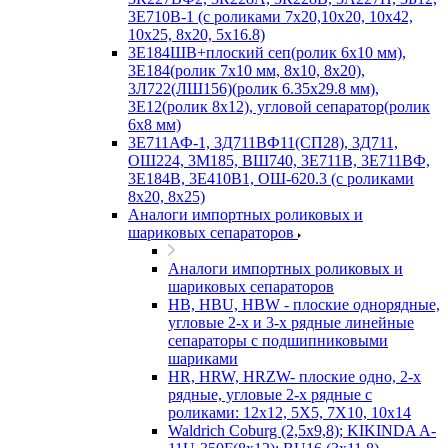
3Е710В-1 (с роликами 7х20,10х20, 10х42,
10х25, 8х20, 5х16.8)
3Е184ШВ+плоский сеп(ролик 6х10 мм),
3Е184(ролик 7х10 мм, 8х10, 8х20),
3Л722(ЛШ156)(ролик 6.35х29.8 мм),
3Е12(ролик 8х12), угловой сепаратор(ролик
6х8 мм)
3Е711АФ-1, 3Д711ВФ11(СП28), 3Д711,
ОШ224, 3М185, ВШ740, 3Е711В, 3Е711ВФ,
3Е184В, 3Е410В1, ОШ-620.3 (с роликами
8х20, 8х25)
Аналоги импортных роликовых и
шариковых сепараторов
Аналоги импортных роликовых и
шариковых сепараторов
HB, HBU, HBW - плоские однорядные,
угловые 2-х и 3-х рядные линейные
сепараторы с подшипниковыми
шариками
HR, HRW, HRZW- плоские одно, 2-х
рядные, угловые 2-х рядные с
роликами: 12х12, 5X5, 7X10, 10х14
Waldrich Coburg (2,5х9,8); KIKINDA A-