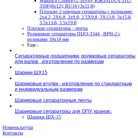
Waldrich Coburg (2,5х9,8); KIKINDA A-11U-
350F(8х12); BU16 (3х11,8)
Плоские 2-хрядные сепараторы с роликами:
2х4.2, 2X6.8, 2х9.8, 2.5X9.8, 3X13.8, 3х15.8,
3.5х13.8, 3.5х19.8
Плоские сепараторы - ленты
Роликовые сепараторы ПЦО-3344 , ВРН-2 с
роликами 18х18 мм
Еще
Сепараторные подшипники, роликовые сепараторы
для валов , изготовление по размерам
Шарики ШХ15
Шариковые втулки - изготовление по стандартным
и индивидуальным размерам
Шариковые сепараторные ленты
Шариковые сепараторы для ОПУ, кранов
Шарики ШХ-15
Номенклатура
Контакты