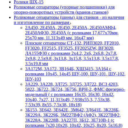
Ролики ШХ-15
Роликовые сепараторы (упорные подшипники) для
опорно-поворотных устройств (кранов,станков)
Роликовые сепараторы (шины) для станков - из наличия
и изготовление по размерам
2А450, 2Е450А, 2Е450, 2Е450А, 2Е450АМФ4,
2Е450АФ30, 2Е450А (с роликами 17,677х70мм,
25х70 мм, 11.313х49 мм, 16х47 мм)
Плоские сепараторы СТ-132, РИП3020, FF2010,
FF3020, FF2515, FF3525, FF2025ZW, BF3020,
ЛА155Ф30 с роликами 2х4.2, 2х6, 2х6.8, 2х7.8,
2х9.8, 2.5х9.8 ,3х13.8, 3х15.8, 3.5х13.8, 3.5х17.8,
3.5х19.8 мм
3А172М, 3А172, 3В164Б, ХШ3415, 3А164 с
роликами 10х45, 14х45 ШУ-100, ШУ-101, ШУ-102,
ШУ-103
3А229, 3А228, 3Л725, 3Д725, 3Д722, ВСЗ 4203,
5822, 3Б722, 3Б724, 3Б756, ВРН-2, ФМС фрезерно-
модельный ( с роликами 16х35, 16х30, 16х42,
10х40, 7х27, 11,313х49, 7,938х55,3, 7,53х38,
7,53х39, 8х55, 7,5х38, 18х18)
3Б153, 3Е642, 3Е642Е, 3М642, 3Д641Е, 3К228Б,
3К229А, 3К229Б, 3М227ВФ2 (АФ2), 3К227ВФ2,
3К228А, 3К228В, 3А227П, 3Б12, 3Е710В-1 (с
роликами 7х20,10х20, 10х42, 10х25, 8х20, 5х16.8)