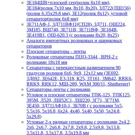
3Е184ШВ+плоский сеп(ролик 6х10 мм),
3Е184(ролик 7х10 мм, 8х10, 8х20), 3Л722(ЛШ156)
(ролик 6.35х29.8 мм), 3Е12(ролик 8х12), угловой
сепаратор(ролик 6х8 мм)
3Е711АФ-1, 3Д711ВФ11(СП28), 3Д711, ОШ224,
3М185, ВШ740, 3Е711В, 3Е711ВФ, 3Е184В,
3Е410В1, ОШ-620.3 (с роликами 8х20, 8х25)
Аналоги импортных роликовых и шариковых
сепараторов
Плоские сепараторы - ленты
Роликовые сепараторы ПЦО-3344 , ВРН-2 с
роликами 18х18 мм
Сепараторы с перекрестным размещением 90
градусов роликов 6х6, 9х9, 12х12 мм (3Е692,
3Д692, 3Е642Е, Е3-318, К25, 3Т161, 3М642, RRK6,
RRK9, RRK12, МШ-289, WAM 300/11, Shniberger)
Сепараторы-ленты с роликами
Угловое и плоские сепараторы ТПК-125, ТПК125,
395М, Л520, ЛШ52С1, ЛШ220, 3Г71, 3Г71М,
3Е450, 3Д711АФ10-1, 3Б70В ( с роликами 5х5,
5.5х16, 5х16.8, 6х24, 4х40, 5х40, 5х50, 5х24.8,
5х29.8)
Угловые 2-х рядные сепараторы с роликами 2х4.2,
2х6, 2х6.7, 2х6.8, 2х7.8, 2х9.8, 2.5х9.8, 3х13.8,
3.5х11.8, 3.5х17.8, 3.5х19.8 мм