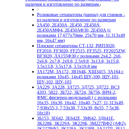
наличия и изготовление по размерам
Роликовые сепараторы (шины) для станков -
из наличия и изготовление по размерам
2А450, 2Е450А, 2Е450, 2Е450А,
2Е450АМФ4, 2Е450АФ30, 2Е450А (с
роликами 17,677х70мм, 25х70 мм, 11.313х49
мм, 16х47 мм)
Плоские сепараторы СТ-132, РИП3020,
FF2010, FF3020, FF2515, FF3525, FF2025ZW,
BF3020, ЛА155Ф30 с роликами 2х4.2, 2х6,
2х6.8, 2х7.8, 2х9.8, 2.5х9.8 ,3х13.8, 3х15.8,
3.5х13.8, 3.5х17.8, 3.5х19.8 мм
3А172М, 3А172, 3В164Б, ХШ3415, 3А164 с
роликами 10х45, 14х45 ШУ-100, ШУ-101,
ШУ-102, ШУ-103
3А229, 3А228, 3Л725, 3Д725, 3Д722, ВСЗ
4203, 5822, 3Б722, 3Б724, 3Б756, ВРН-2,
ФМС фрезерно-модельный ( с роликами
16х35, 16х30, 16х42, 10х40, 7х27, 11,313х49,
7,938х55,3, 7,53х38, 7,53х39, 8х55, 7,5х38,
18х18)
3Б153, 3Е642, 3Е642Е, 3М642, 3Д641Е,
3К228Б, 3К229А, 3К229Б, 3М227ВФ2 (АФ2),
3К227ВФ2, 3К228А, 3К228В, 3А227П, 3Б12,