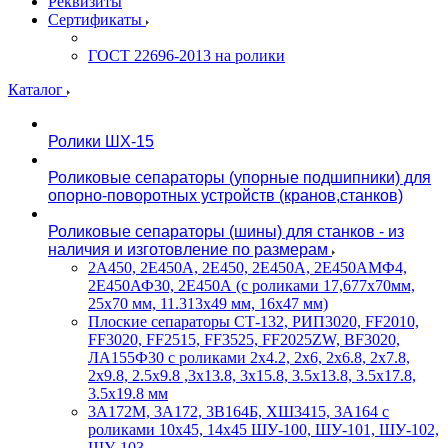
Реквизиты
Сертификаты
ГОСТ 22696-2013 на ролики
Каталог
Ролики ШХ-15
Роликовые сепараторы (упорные подшипники) для
опорно-поворотных устройств (кранов,станков)
Роликовые сепараторы (шины) для станков - из
наличия и изготовление по размерам
2А450, 2Е450А, 2Е450, 2Е450А, 2Е450АМФ4,
2Е450АФ30, 2Е450А (с роликами 17,677х70мм,
25х70 мм, 11.313х49 мм, 16х47 мм)
Плоские сепараторы СТ-132, РИП3020, FF2010,
FF3020, FF2515, FF3525, FF2025ZW, BF3020,
ЛА155Ф30 с роликами 2х4.2, 2х6, 2х6.8, 2х7.8,
2х9.8, 2.5х9.8 ,3х13.8, 3х15.8, 3.5х13.8, 3.5х17.8,
3.5х19.8 мм
3А172М, 3А172, 3В164Б, ХШ3415, 3А164 с
роликами 10х45, 14х45 ШУ-100, ШУ-101, ШУ-102,
ШУ-103