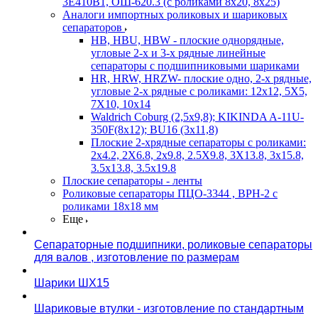
3Е410В1, ОШ-620.3 (с роликами 8х20, 8х25)
Аналоги импортных роликовых и шариковых
сепараторов
HB, HBU, HBW - плоские однорядные,
угловые 2-х и 3-х рядные линейные
сепараторы с подшипниковыми шариками
HR, HRW, HRZW- плоские одно, 2-х рядные,
угловые 2-х рядные с роликами: 12х12, 5X5,
7X10, 10х14
Waldrich Coburg (2,5х9,8); KIKINDA A-11U-
350F(8х12); BU16 (3х11,8)
Плоские 2-хрядные сепараторы с роликами:
2х4.2, 2X6.8, 2х9.8, 2.5X9.8, 3X13.8, 3х15.8,
3.5х13.8, 3.5х19.8
Плоские сепараторы - ленты
Роликовые сепараторы ПЦО-3344 , ВРН-2 с
роликами 18х18 мм
Еще
Сепараторные подшипники, роликовые сепараторы
для валов , изготовление по размерам
Шарики ШХ15
Шариковые втулки - изготовление по стандартным