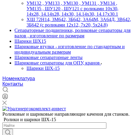
УМ132 , УМ133 , УМ130 , УМ131 , УМ134 ,
УМ135 , ШУ120 , ШУ121 с роликами 10х30,
14х28, 14.14х28, 14х30, 14.14х30, 14.17х30.1
ХШ 72Н14, 3М642, 3Б642, 3А64М, 3А64Д, 3В642,
3Б642 (с роликами 12х12, 7х20, 5х24.8)
Сепараторные подшипники, роликовые сепараторы для
валов , изготовление по размерам
Шарики ШХ15
Шариковые втулки - изготовление по стандартным и
индивидуальным размерам
Шариковые сепараторные ленты
Шариковые сепараторы для ОПУ, кранов
Шарики ШХ-15
Номенклатура
Контакты
Роликовые и шариковые направляющие качения для станков.
Ролики и шарики ШХ-15