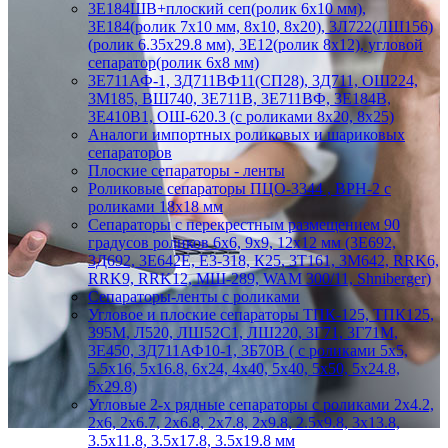
3Е184ШВ+плоский сеп(ролик 6х10 мм),
3Е184(ролик 7х10 мм, 8х10, 8х20), 3Л722(ЛШ156)
(ролик 6.35х29.8 мм), 3Е12(ролик 8х12), угловой
сепаратор(ролик 6х8 мм)
3Е711АФ-1, 3Д711ВФ11(СП28), 3Д711, ОШ224,
3М185, ВШ740, 3Е711В, 3Е711ВФ, 3Е184В,
3Е410В1, ОШ-620.3 (с роликами 8х20, 8х25)
Аналоги импортных роликовых и шариковых
сепараторов
Плоские сепараторы - ленты
Роликовые сепараторы ПЦО-3344 , ВРН-2 с
роликами 18х18 мм
Сепараторы с перекрестным размещением 90
градусов роликов 6х6, 9х9, 12х12 мм (3Е692,
3Д692, 3Е642Е, Е3-318, К25, 3Т161, 3М642, RRK6,
RRK9, RRK12, МШ-289, WAM 300/11, Shniberger)
Сепараторы-ленты с роликами
Угловое и плоские сепараторы ТПК-125, ТПК125,
395М, Л520, ЛШ52С1, ЛШ220, 3Г71, 3Г71М,
3Е450, 3Д711АФ10-1, 3Б70В ( с роликами 5х5,
5.5х16, 5х16.8, 6х24, 4х40, 5х40, 5х50, 5х24.8,
5х29.8)
Угловые 2-х рядные сепараторы с роликами 2х4.2,
2х6, 2х6.7, 2х6.8, 2х7.8, 2х9.8, 2.5х9.8, 3х13.8,
3.5х11.8, 3.5х17.8, 3.5х19.8 мм