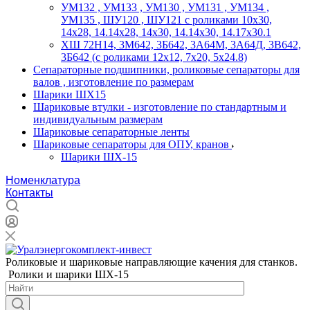
УМ132 , УМ133 , УМ130 , УМ131 , УМ134 ,
УМ135 , ШУ120 , ШУ121 с роликами 10х30,
14х28, 14.14х28, 14х30, 14.14х30, 14.17х30.1
ХШ 72Н14, 3М642, 3Б642, 3А64М, 3А64Д, 3В642,
3Б642 (с роликами 12х12, 7х20, 5х24.8)
Сепараторные подшипники, роликовые сепараторы для
валов , изготовление по размерам
Шарики ШХ15
Шариковые втулки - изготовление по стандартным и
индивидуальным размерам
Шариковые сепараторные ленты
Шариковые сепараторы для ОПУ, кранов
Шарики ШХ-15
Номенклатура
Контакты
Роликовые и шариковые направляющие качения для станков.
Ролики и шарики ШХ-15