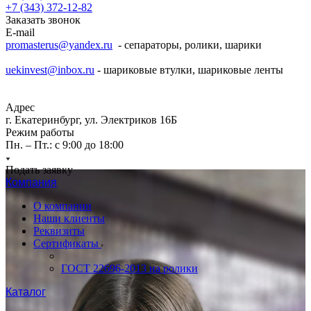
+7 (343) 372-12-82
Заказать звонок
E-mail
promasterus@yandex.ru
- сепараторы, ролики, шарики
uekinvest@inbox.ru
- шариковые втулки, шариковые ленты
Адрес
г. Екатеринбург, ул. Электриков 16Б
Режим работы
Пн. – Пт.: с 9:00 до 18:00
Подать заявку
Компания
О компании
Наши клиенты
Реквизиты
Сертификаты
ГОСТ 22696-2013 на ролики
Каталог