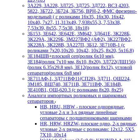
3А229, 3А228, 3Л725, 3Д725, 3Д722, ВСЗ 4203,
5822, 3Б722, 3Б724, 3Б756, ВРН-2, ФМС фрезерно-
модельный ( с роликами 16х35, 16х30, 16х42,
10х40, 7х27, 11,313х49, 7,938х55,3, 7,53х38,
7,53х39, 8х55, 7,5х38, 18х18)
3Б153, 3Е642, 3Е642Е, 3М642, 3Д641Е, 3К228Б,
3К229А, 3К229Б, 3М227ВФ2 (АФ2), 3К227ВФ2,
3К228А, 3К228В, 3А227П, 3Б12, 3Е710В-1 (с
роликами 7х20,10х20, 10х42, 10х25, 8х20, 5х16.8)
3Е184ШВ+плоский сеп(ролик 6х10 мм),
3Е184(ролик 7х10 мм, 8х10, 8х20), 3Л722(ЛШ156)
(ролик 6.35х29.8 мм), 3Е12(ролик 8х12), угловой
сепаратор(ролик 6х8 мм)
3Е711АФ-1, 3Д711ВФ11(СП28), 3Д711, ОШ224,
3М185, ВШ740, 3Е711В, 3Е711ВФ, 3Е184В,
3Е410В1, ОШ-620.3 (с роликами 8х20, 8х25)
Аналоги импортных роликовых и шариковых
сепараторов
HB, HBU, HBW - плоские однорядные,
угловые 2-х и 3-х рядные линейные
сепараторы с подшипниковыми шариками
HR, HRW, HRZW- плоские одно, 2-х рядные,
угловые 2-х рядные с роликами: 12х12, 5X5,
7X10, 10х14