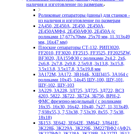
наличия и изготовление по размерам
Роликовые сепараторы (шины) для станков -
из наличия и изготовление по размерам
2А450, 2Е450А, 2Е450, 2Е450А,
2Е450АМФ4, 2Е450АФ30, 2Е450А (с
роликами 17,677х70мм, 25х70 мм, 11.313х49
мм, 16х47 мм)
Плоские сепараторы СТ-132, РИП3020,
FF2010, FF3020, FF2515, FF3525, FF2025ZW,
BF3020, ЛА155Ф30 с роликами 2х4.2, 2х6,
2х6.8, 2х7.8, 2х9.8, 2.5х9.8 ,3х13.8, 3х15.8,
3.5х13.8, 3.5х17.8, 3.5х19.8 мм
3А172М, 3А172, 3В164Б, ХШ3415, 3А164 с
роликами 10х45, 14х45 ШУ-100, ШУ-101,
ШУ-102, ШУ-103
3А229, 3А228, 3Л725, 3Д725, 3Д722, ВСЗ
4203, 5822, 3Б722, 3Б724, 3Б756, ВРН-2,
ФМС фрезерно-модельный ( с роликами
16х35, 16х30, 16х42, 10х40, 7х27, 11,313х49,
7,938х55,3, 7,53х38, 7,53х39, 8х55, 7,5х38,
18х18)
3Б153, 3Е642, 3Е642Е, 3М642, 3Д641Е,
3К228Б, 3К229А, 3К229Б, 3М227ВФ2 (АФ2),
3К227ВФ2, 3К228А, 3К228В, 3А227П, 3Б12,