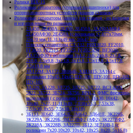
Ролики ШХ-15
Роликовые сепараторы (упорные подшипники) для
опорно-поворотных устройств (кранов,станков)
Роликовые сепараторы (шины) для станков - из наличия
и изготовление по размерам
2А450, 2Е450А, 2Е450, 2Е450А, 2Е450АМФ4,
2Е450АФ30, 2Е450А (с роликами 17,677х70мм,
25х70 мм, 11.313х49 мм, 16х47 мм)
Плоские сепараторы СТ-132, РИП3020, FF2010,
FF3020, FF2515, FF3525, FF2025ZW, BF3020,
ЛА155Ф30 с роликами 2х4.2, 2х6, 2х6.8, 2х7.8,
2х9.8, 2.5х9.8 ,3х13.8, 3х15.8, 3.5х13.8, 3.5х17.8,
3.5х19.8 мм
3А172М, 3А172, 3В164Б, ХШ3415, 3А164 с
роликами 10х45, 14х45 ШУ-100, ШУ-101, ШУ-102,
ШУ-103
3А229, 3А228, 3Л725, 3Д725, 3Д722, ВСЗ 4203,
5822, 3Б722, 3Б724, 3Б756, ВРН-2, ФМС фрезерно-
модельный ( с роликами 16х35, 16х30, 16х42,
10х40, 7х27, 11,313х49, 7,938х55,3, 7,53х38,
7,53х39, 8х55, 7,5х38, 18х18)
3Б153, 3Е642, 3Е642Е, 3М642, 3Д641Е, 3К228Б,
3К229А, 3К229Б, 3М227ВФ2 (АФ2), 3К227ВФ2,
3К228А, 3К228В, 3А227П, 3Б12, 3Е710В-1 (с
роликами 7х20,10х20, 10х42, 10х25, 8х20, 5х16.8)