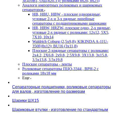
3Е410В1, ОШ-620.3 (с роликами 8х20, 8х25)
Аналоги импортных роликовых и шариковых
сепараторов
HB, HBU, HBW - плоские однорядные,
угловые 2-х и 3-х рядные линейные
сепараторы с подшипниковыми шариками
HR, HRW, HRZW- плоские одно, 2-х рядные,
угловые 2-х рядные с роликами: 12х12, 5X5,
7X10, 10х14
Waldrich Coburg (2,5х9,8); KIKINDA A-11U-
350F(8х12); BU16 (3х11,8)
Плоские 2-хрядные сепараторы с роликами:
2х4.2, 2X6.8, 2х9.8, 2.5X9.8, 3X13.8, 3х15.8,
3.5х13.8, 3.5х19.8
Плоские сепараторы - ленты
Роликовые сепараторы ПЦО-3344 , ВРН-2 с
роликами 18х18 мм
Еще
Сепараторные подшипники, роликовые сепараторы
для валов , изготовление по размерам
Шарики ШХ15
Шариковые втулки - изготовление по стандартным