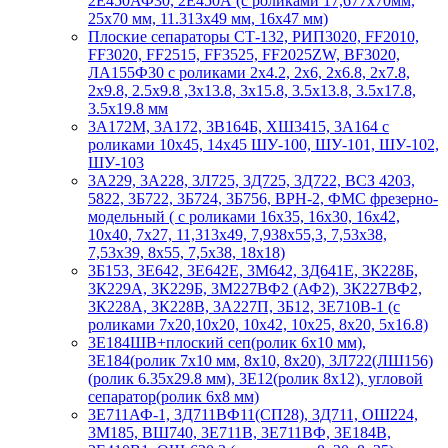
2Е450АФ30, 2Е450А (с роликами 17,677х70мм,
25х70 мм, 11.313х49 мм, 16х47 мм)
Плоские сепараторы СТ-132, РИП3020, FF2010,
FF3020, FF2515, FF3525, FF2025ZW, BF3020,
ЛА155Ф30 с роликами 2х4.2, 2х6, 2х6.8, 2х7.8,
2х9.8, 2.5х9.8 ,3х13.8, 3х15.8, 3.5х13.8, 3.5х17.8,
3.5х19.8 мм
3А172М, 3А172, 3В164Б, ХШ3415, 3А164 с
роликами 10х45, 14х45 ШУ-100, ШУ-101, ШУ-102,
ШУ-103
3А229, 3А228, 3Л725, 3Д725, 3Д722, ВСЗ 4203,
5822, 3Б722, 3Б724, 3Б756, ВРН-2, ФМС фрезерно-
модельный ( с роликами 16х35, 16х30, 16х42,
10х40, 7х27, 11,313х49, 7,938х55,3, 7,53х38,
7,53х39, 8х55, 7,5х38, 18х18)
3Б153, 3Е642, 3Е642Е, 3М642, 3Д641Е, 3К228Б,
3К229А, 3К229Б, 3М227ВФ2 (АФ2), 3К227ВФ2,
3К228А, 3К228В, 3А227П, 3Б12, 3Е710В-1 (с
роликами 7х20,10х20, 10х42, 10х25, 8х20, 5х16.8)
3Е184ШВ+плоский сеп(ролик 6х10 мм),
3Е184(ролик 7х10 мм, 8х10, 8х20), 3Л722(ЛШ156)
(ролик 6.35х29.8 мм), 3Е12(ролик 8х12), угловой
сепаратор(ролик 6х8 мм)
3Е711АФ-1, 3Д711ВФ11(СП28), 3Д711, ОШ224,
3М185, ВШ740, 3Е711В, 3Е711ВФ, 3Е184В,