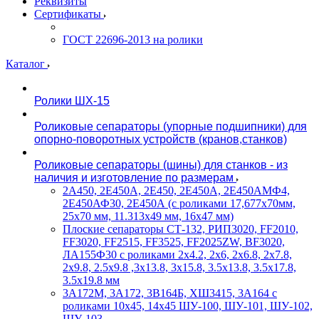
Реквизиты
Сертификаты
ГОСТ 22696-2013 на ролики
Каталог
Ролики ШХ-15
Роликовые сепараторы (упорные подшипники) для
опорно-поворотных устройств (кранов,станков)
Роликовые сепараторы (шины) для станков - из
наличия и изготовление по размерам
2А450, 2Е450А, 2Е450, 2Е450А, 2Е450АМФ4,
2Е450АФ30, 2Е450А (с роликами 17,677х70мм,
25х70 мм, 11.313х49 мм, 16х47 мм)
Плоские сепараторы СТ-132, РИП3020, FF2010,
FF3020, FF2515, FF3525, FF2025ZW, BF3020,
ЛА155Ф30 с роликами 2х4.2, 2х6, 2х6.8, 2х7.8,
2х9.8, 2.5х9.8 ,3х13.8, 3х15.8, 3.5х13.8, 3.5х17.8,
3.5х19.8 мм
3А172М, 3А172, 3В164Б, ХШ3415, 3А164 с
роликами 10х45, 14х45 ШУ-100, ШУ-101, ШУ-102,
ШУ-103