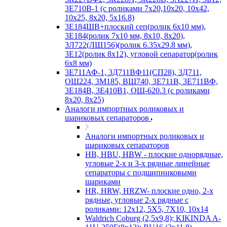
3Е710В-1 (с роликами 7х20,10х20, 10х42,
10х25, 8х20, 5х16.8)
3Е184ШВ+плоский сеп(ролик 6х10 мм),
3Е184(ролик 7х10 мм, 8х10, 8х20),
3Л722(ЛШ156)(ролик 6.35х29.8 мм),
3Е12(ролик 8х12), угловой сепаратор(ролик
6х8 мм)
3Е711АФ-1, 3Д711ВФ11(СП28), 3Д711,
ОШ224, 3М185, ВШ740, 3Е711В, 3Е711ВФ,
3Е184В, 3Е410В1, ОШ-620.3 (с роликами
8х20, 8х25)
Аналоги импортных роликовых и
шариковых сепараторов
Аналоги импортных роликовых и
шариковых сепараторов
HB, HBU, HBW - плоские однорядные,
угловые 2-х и 3-х рядные линейные
сепараторы с подшипниковыми
шариками
HR, HRW, HRZW- плоские одно, 2-х
рядные, угловые 2-х рядные с
роликами: 12х12, 5X5, 7X10, 10х14
Waldrich Coburg (2,5х9,8); KIKINDA A-