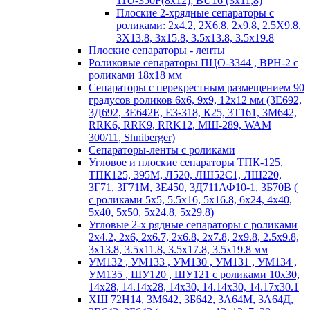
11U-350F(8х12); BU16 (3х11,8)
Плоские 2-хрядные сепараторы с
роликами: 2х4.2, 2X6.8, 2х9.8, 2.5X9.8,
3X13.8, 3х15.8, 3.5х13.8, 3.5х19.8
Плоские сепараторы - ленты
Роликовые сепараторы ПЦО-3344 , ВРН-2 с
роликами 18х18 мм
Сепараторы с перекрестным размещением 90
градусов роликов 6х6, 9х9, 12х12 мм (3Е692,
3Д692, 3Е642Е, Е3-318, К25, 3Т161, 3М642,
RRK6, RRK9, RRK12, МШ-289, WAM
300/11, Shniberger)
Сепараторы-ленты с роликами
Угловое и плоские сепараторы ТПК-125,
ТПК125, 395М, Л520, ЛШ52С1, ЛШ220,
3Г71, 3Г71М, 3Е450, 3Д711АФ10-1, 3Б70В (
с роликами 5х5, 5.5х16, 5х16.8, 6х24, 4х40,
5х40, 5х50, 5х24.8, 5х29.8)
Угловые 2-х рядные сепараторы с роликами
2х4.2, 2х6, 2х6.7, 2х6.8, 2х7.8, 2х9.8, 2.5х9.8,
3х13.8, 3.5х11.8, 3.5х17.8, 3.5х19.8 мм
УМ132 , УМ133 , УМ130 , УМ131 , УМ134 ,
УМ135 , ШУ120 , ШУ121 с роликами 10х30,
14х28, 14.14х28, 14х30, 14.14х30, 14.17х30.1
ХШ 72Н14, 3М642, 3Б642, 3А64М, 3А64Д,