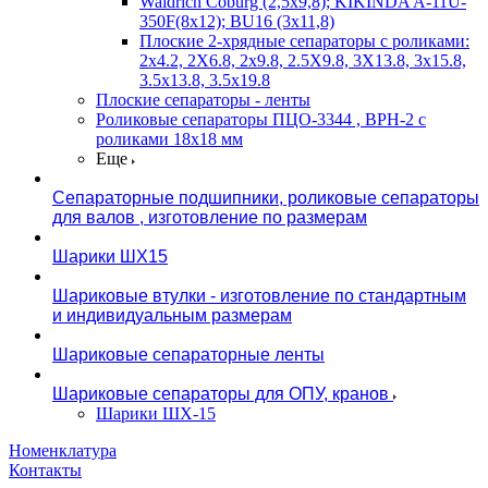
Waldrich Coburg (2,5х9,8); KIKINDA A-11U-
350F(8х12); BU16 (3х11,8)
Плоские 2-хрядные сепараторы с роликами:
2х4.2, 2X6.8, 2х9.8, 2.5X9.8, 3X13.8, 3х15.8,
3.5х13.8, 3.5х19.8
Плоские сепараторы - ленты
Роликовые сепараторы ПЦО-3344 , ВРН-2 с
роликами 18х18 мм
Еще
Сепараторные подшипники, роликовые сепараторы
для валов , изготовление по размерам
Шарики ШХ15
Шариковые втулки - изготовление по стандартным
и индивидуальным размерам
Шариковые сепараторные ленты
Шариковые сепараторы для ОПУ, кранов
Шарики ШХ-15
Номенклатура
Контакты