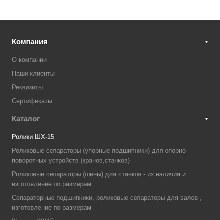
Компания
О компании
Наши клиенты
Реквизиты
Сертификаты
Каталог
Ролики ШХ-15
Роликовые сепараторы (упорные подшипники) для опорно-
поворотных устройств (кранов,станков)
Роликовые сепараторы (шины) для станков - из наличия и
изготовление по размерам
Сепараторные подшипники, роликовые сепараторы для валов ,
изготовление по размерам