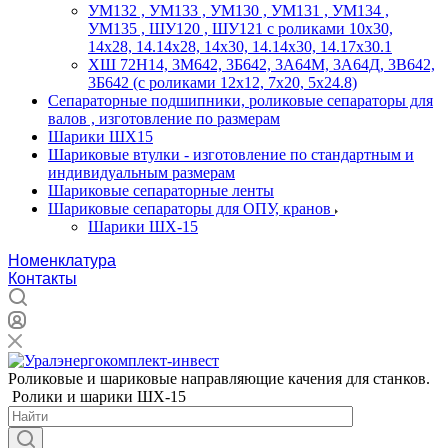
УМ132 , УМ133 , УМ130 , УМ131 , УМ134 ,
УМ135 , ШУ120 , ШУ121 с роликами 10х30,
14х28, 14.14х28, 14х30, 14.14х30, 14.17х30.1
ХШ 72Н14, 3М642, 3Б642, 3А64М, 3А64Д, 3В642,
3Б642 (с роликами 12х12, 7х20, 5х24.8)
Сепараторные подшипники, роликовые сепараторы для
валов , изготовление по размерам
Шарики ШХ15
Шариковые втулки - изготовление по стандартным и
индивидуальным размерам
Шариковые сепараторные ленты
Шариковые сепараторы для ОПУ, кранов
Шарики ШХ-15
Номенклатура
Контакты
Роликовые и шариковые направляющие качения для станков.
Ролики и шарики ШХ-15