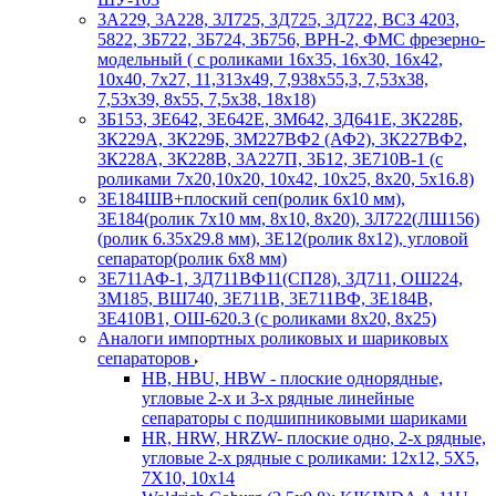
3А229, 3А228, 3Л725, 3Д725, 3Д722, ВСЗ 4203,
5822, 3Б722, 3Б724, 3Б756, ВРН-2, ФМС фрезерно-
модельный ( с роликами 16х35, 16х30, 16х42,
10х40, 7х27, 11,313х49, 7,938х55,3, 7,53х38,
7,53х39, 8х55, 7,5х38, 18х18)
3Б153, 3Е642, 3Е642Е, 3М642, 3Д641Е, 3К228Б,
3К229А, 3К229Б, 3М227ВФ2 (АФ2), 3К227ВФ2,
3К228А, 3К228В, 3А227П, 3Б12, 3Е710В-1 (с
роликами 7х20,10х20, 10х42, 10х25, 8х20, 5х16.8)
3Е184ШВ+плоский сеп(ролик 6х10 мм),
3Е184(ролик 7х10 мм, 8х10, 8х20), 3Л722(ЛШ156)
(ролик 6.35х29.8 мм), 3Е12(ролик 8х12), угловой
сепаратор(ролик 6х8 мм)
3Е711АФ-1, 3Д711ВФ11(СП28), 3Д711, ОШ224,
3М185, ВШ740, 3Е711В, 3Е711ВФ, 3Е184В,
3Е410В1, ОШ-620.3 (с роликами 8х20, 8х25)
Аналоги импортных роликовых и шариковых
сепараторов
HB, HBU, HBW - плоские однорядные,
угловые 2-х и 3-х рядные линейные
сепараторы с подшипниковыми шариками
HR, HRW, HRZW- плоские одно, 2-х рядные,
угловые 2-х рядные с роликами: 12х12, 5X5,
7X10, 10х14