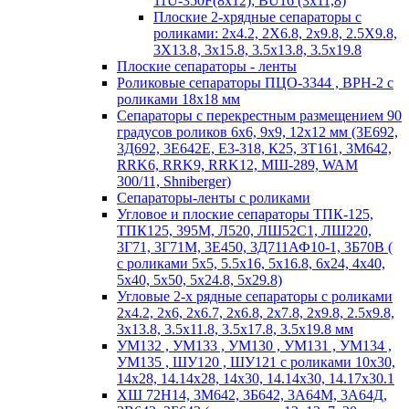
11U-350F(8х12); BU16 (3х11,8)
Плоские 2-хрядные сепараторы с
роликами: 2х4.2, 2X6.8, 2х9.8, 2.5X9.8,
3X13.8, 3х15.8, 3.5х13.8, 3.5х19.8
Плоские сепараторы - ленты
Роликовые сепараторы ПЦО-3344 , ВРН-2 с
роликами 18х18 мм
Сепараторы с перекрестным размещением 90
градусов роликов 6х6, 9х9, 12х12 мм (3Е692,
3Д692, 3Е642Е, Е3-318, К25, 3Т161, 3М642,
RRK6, RRK9, RRK12, МШ-289, WAM
300/11, Shniberger)
Сепараторы-ленты с роликами
Угловое и плоские сепараторы ТПК-125,
ТПК125, 395М, Л520, ЛШ52С1, ЛШ220,
3Г71, 3Г71М, 3Е450, 3Д711АФ10-1, 3Б70В (
с роликами 5х5, 5.5х16, 5х16.8, 6х24, 4х40,
5х40, 5х50, 5х24.8, 5х29.8)
Угловые 2-х рядные сепараторы с роликами
2х4.2, 2х6, 2х6.7, 2х6.8, 2х7.8, 2х9.8, 2.5х9.8,
3х13.8, 3.5х11.8, 3.5х17.8, 3.5х19.8 мм
УМ132 , УМ133 , УМ130 , УМ131 , УМ134 ,
УМ135 , ШУ120 , ШУ121 с роликами 10х30,
14х28, 14.14х28, 14х30, 14.14х30, 14.17х30.1
ХШ 72Н14, 3М642, 3Б642, 3А64М, 3А64Д,