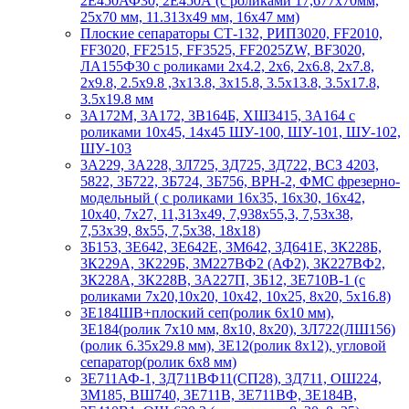
2Е450АФ30, 2Е450А (с роликами 17,677х70мм,
25х70 мм, 11.313х49 мм, 16х47 мм)
Плоские сепараторы СТ-132, РИП3020, FF2010,
FF3020, FF2515, FF3525, FF2025ZW, BF3020,
ЛА155Ф30 с роликами 2х4.2, 2х6, 2х6.8, 2х7.8,
2х9.8, 2.5х9.8 ,3х13.8, 3х15.8, 3.5х13.8, 3.5х17.8,
3.5х19.8 мм
3А172М, 3А172, 3В164Б, ХШ3415, 3А164 с
роликами 10х45, 14х45 ШУ-100, ШУ-101, ШУ-102,
ШУ-103
3А229, 3А228, 3Л725, 3Д725, 3Д722, ВСЗ 4203,
5822, 3Б722, 3Б724, 3Б756, ВРН-2, ФМС фрезерно-
модельный ( с роликами 16х35, 16х30, 16х42,
10х40, 7х27, 11,313х49, 7,938х55,3, 7,53х38,
7,53х39, 8х55, 7,5х38, 18х18)
3Б153, 3Е642, 3Е642Е, 3М642, 3Д641Е, 3К228Б,
3К229А, 3К229Б, 3М227ВФ2 (АФ2), 3К227ВФ2,
3К228А, 3К228В, 3А227П, 3Б12, 3Е710В-1 (с
роликами 7х20,10х20, 10х42, 10х25, 8х20, 5х16.8)
3Е184ШВ+плоский сеп(ролик 6х10 мм),
3Е184(ролик 7х10 мм, 8х10, 8х20), 3Л722(ЛШ156)
(ролик 6.35х29.8 мм), 3Е12(ролик 8х12), угловой
сепаратор(ролик 6х8 мм)
3Е711АФ-1, 3Д711ВФ11(СП28), 3Д711, ОШ224,
3М185, ВШ740, 3Е711В, 3Е711ВФ, 3Е184В,