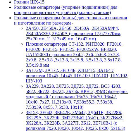
Ролики ШХ-15
Роликовые сепараторы (упорные подшипники) для
опорно-поворотных устройств (кранов,станков)
Роликовые сепараторы (шины) для станков - из наличия
и изготовление по размерам
2А450, 2Е450А, 2Е450, 2Е450А, 2Е450АМФ4,
2Е450АФ30, 2Е450А (с роликами 17,677х70мм,
25х70 мм, 11.313х49 мм, 16х47 мм)
Плоские сепараторы СТ-132, РИП3020, FF2010,
FF3020, FF2515, FF3525, FF2025ZW, BF3020,
ЛА155Ф30 с роликами 2х4.2, 2х6, 2х6.8, 2х7.8,
2х9.8, 2.5х9.8 ,3х13.8, 3х15.8, 3.5х13.8, 3.5х17.8,
3.5х19.8 мм
3А172М, 3А172, 3В164Б, ХШ3415, 3А164 с
роликами 10х45, 14х45 ШУ-100, ШУ-101, ШУ-102,
ШУ-103
3А229, 3А228, 3Л725, 3Д725, 3Д722, ВСЗ 4203,
5822, 3Б722, 3Б724, 3Б756, ВРН-2, ФМС фрезерно-
модельный ( с роликами 16х35, 16х30, 16х42,
10х40, 7х27, 11,313х49, 7,938х55,3, 7,53х38,
7,53х39, 8х55, 7,5х38, 18х18)
3Б153, 3Е642, 3Е642Е, 3М642, 3Д641Е, 3К228Б,
3К229А, 3К229Б, 3М227ВФ2 (АФ2), 3К227ВФ2,
3К228А, 3К228В, 3А227П, 3Б12, 3Е710В-1 (с
роликами 7х20,10х20, 10х42, 10х25, 8х20, 5х16.8)