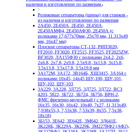
наличия и изготовление по размерам
Роликовые сепараторы (шины) для станков -
из наличия и изготовление по размерам
2А450, 2Е450А, 2Е450, 2Е450А,
2Е450АМФ4, 2Е450АФ30, 2Е450А (с
роликами 17,677х70мм, 25х70 мм, 11.313х49
мм, 16х47 мм)
Плоские сепараторы СТ-132, РИП3020,
FF2010, FF3020, FF2515, FF3525, FF2025ZW,
BF3020, ЛА155Ф30 с роликами 2х4.2, 2х6,
2х6.8, 2х7.8, 2х9.8, 2.5х9.8 ,3х13.8, 3х15.8,
3.5х13.8, 3.5х17.8, 3.5х19.8 мм
3А172М, 3А172, 3В164Б, ХШ3415, 3А164 с
роликами 10х45, 14х45 ШУ-100, ШУ-101,
ШУ-102, ШУ-103
3А229, 3А228, 3Л725, 3Д725, 3Д722, ВСЗ
4203, 5822, 3Б722, 3Б724, 3Б756, ВРН-2,
ФМС фрезерно-модельный ( с роликами
16х35, 16х30, 16х42, 10х40, 7х27, 11,313х49,
7,938х55,3, 7,53х38, 7,53х39, 8х55, 7,5х38,
18х18)
3Б153, 3Е642, 3Е642Е, 3М642, 3Д641Е,
3К228Б, 3К229А, 3К229Б, 3М227ВФ2 (АФ2),
3К227ВФ2, 3К228А, 3К228В, 3А227П, 3Б12,