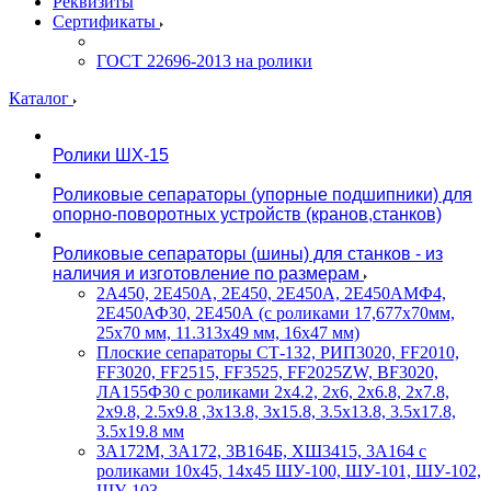
Реквизиты
Сертификаты
ГОСТ 22696-2013 на ролики
Каталог
Ролики ШХ-15
Роликовые сепараторы (упорные подшипники) для
опорно-поворотных устройств (кранов,станков)
Роликовые сепараторы (шины) для станков - из
наличия и изготовление по размерам
2А450, 2Е450А, 2Е450, 2Е450А, 2Е450АМФ4,
2Е450АФ30, 2Е450А (с роликами 17,677х70мм,
25х70 мм, 11.313х49 мм, 16х47 мм)
Плоские сепараторы СТ-132, РИП3020, FF2010,
FF3020, FF2515, FF3525, FF2025ZW, BF3020,
ЛА155Ф30 с роликами 2х4.2, 2х6, 2х6.8, 2х7.8,
2х9.8, 2.5х9.8 ,3х13.8, 3х15.8, 3.5х13.8, 3.5х17.8,
3.5х19.8 мм
3А172М, 3А172, 3В164Б, ХШ3415, 3А164 с
роликами 10х45, 14х45 ШУ-100, ШУ-101, ШУ-102,
ШУ-103