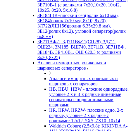
3Е710В-1 (с роликами 7х20,10х20, 10х42,
10х25, 8х20, 5х16.8)
3Е184ШВ+плоский сеп(ролик 6х10 мм),
3Е184(ролик 7х10 мм, 8х10, 8х20),
3Л722(ЛШ156)(ролик 6.35х29.8 мм),
3Е12(ролик 8х12), угловой сепаратор(ролик
6х8 мм)
3Е711АФ-1, 3Д711ВФ11(СП28), 3Д711,
ОШ224, 3М185, ВШ740, 3Е711В, 3Е711ВФ,
3Е184В, 3Е410В1, ОШ-620.3 (с роликами
8х20, 8х25)
Аналоги импортных роликовых и
шариковых сепараторов
Аналоги импортных роликовых и
шариковых сепараторов
HB, HBU, HBW - плоские однорядные,
угловые 2-х и 3-х рядные линейные
сепараторы с подшипниковыми
шариками
HR, HRW, HRZW- плоские одно, 2-х
рядные, угловые 2-х рядные с
роликами: 12х12, 5X5, 7X10, 10х14
Waldrich Coburg (2,5х9,8); KIKINDA A-