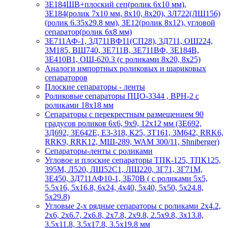
3Е184ШВ+плоский сеп(ролик 6х10 мм),
3Е184(ролик 7х10 мм, 8х10, 8х20), 3Л722(ЛШ156)
(ролик 6.35х29.8 мм), 3Е12(ролик 8х12), угловой
сепаратор(ролик 6х8 мм)
3Е711АФ-1, 3Д711ВФ11(СП28), 3Д711, ОШ224,
3М185, ВШ740, 3Е711В, 3Е711ВФ, 3Е184В,
3Е410В1, ОШ-620.3 (с роликами 8х20, 8х25)
Аналоги импортных роликовых и шариковых
сепараторов
Плоские сепараторы - ленты
Роликовые сепараторы ПЦО-3344 , ВРН-2 с
роликами 18х18 мм
Сепараторы с перекрестным размещением 90
градусов роликов 6х6, 9х9, 12х12 мм (3Е692,
3Д692, 3Е642Е, Е3-318, К25, 3Т161, 3М642, RRK6,
RRK9, RRK12, МШ-289, WAM 300/11, Shniberger)
Сепараторы-ленты с роликами
Угловое и плоские сепараторы ТПК-125, ТПК125,
395М, Л520, ЛШ52С1, ЛШ220, 3Г71, 3Г71М,
3Е450, 3Д711АФ10-1, 3Б70В ( с роликами 5х5,
5.5х16, 5х16.8, 6х24, 4х40, 5х40, 5х50, 5х24.8,
5х29.8)
Угловые 2-х рядные сепараторы с роликами 2х4.2,
2х6, 2х6.7, 2х6.8, 2х7.8, 2х9.8, 2.5х9.8, 3х13.8,
3.5х11.8, 3.5х17.8, 3.5х19.8 мм