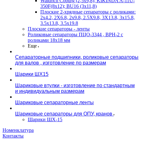
Waldrich Coburg (2,5х9,8); KIKINDA A-11U-
350F(8х12); BU16 (3х11,8)
Плоские 2-хрядные сепараторы с роликами:
2х4.2, 2X6.8, 2х9.8, 2.5X9.8, 3X13.8, 3х15.8,
3.5х13.8, 3.5х19.8
Плоские сепараторы - ленты
Роликовые сепараторы ПЦО-3344 , ВРН-2 с
роликами 18х18 мм
Еще
Сепараторные подшипники, роликовые сепараторы
для валов , изготовление по размерам
Шарики ШХ15
Шариковые втулки - изготовление по стандартным
и индивидуальным размерам
Шариковые сепараторные ленты
Шариковые сепараторы для ОПУ, кранов
Шарики ШХ-15
Номенклатура
Контакты