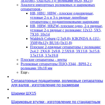
3Е410В1, ОШ-620.3 (с роликами 8х20, 8х25)
Аналоги импортных роликовых и шариковых
сепараторов
HB, HBU, HBW - плоские однорядные,
угловые 2-х и 3-х рядные линейные
сепараторы с подшипниковыми шариками
HR, HRW, HRZW- плоские одно, 2-х рядные,
угловые 2-х рядные с роликами: 12х12, 5X5,
7X10, 10х14
Waldrich Coburg (2,5х9,8); KIKINDA A-11U-
350F(8х12); BU16 (3х11,8)
Плоские 2-хрядные сепараторы с роликами:
2х4.2, 2X6.8, 2х9.8, 2.5X9.8, 3X13.8, 3х15.8,
3.5х13.8, 3.5х19.8
Плоские сепараторы - ленты
Роликовые сепараторы ПЦО-3344 , ВРН-2 с
роликами 18х18 мм
Еще
Сепараторные подшипники, роликовые сепараторы
для валов , изготовление по размерам
Шарики ШХ15
Шариковые втулки - изготовление по стандартным